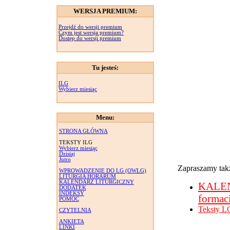
WERSJA PREMIUM:
Przejdź do wersji premium
Czym jest wersja premium?
Dostęp do wersji premium
Tu jesteś:
ILG
Wybierz miesiąc
Menu:
STRONA GŁÓWNA
TEKSTY ILG
Wybierz miesiąc
Dzisiaj
Jutro
Zapraszamy takż
WPROWADZENIE DO LG (OWLG)
LITURGIA HORARUM
KALENDARZ LITURGICZNY
KALE
DODATEK
INDEKSY
formac
POMOC
Teksty L
CZYTELNIA
ANKIETA
LINKI