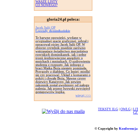
WASZE LISTY
CO NOWEGO?
gloria24.pl poleca:
Jacek Salij OP
Legendy dominikańskie
Te barwne opowieści, wydane w
oryginalnej szacie graficznej, zebrał i
opracował ojciec Jacek Salij OP. W
zbiorze czytelnik znajdzie zarówno
wstrząsające świadectwo męczeństwa
rosyjskich dominikanek, jak i pełne
ironii średniowieczne anegdoty o
mnichach i mniszkach. O uzdrowieniu
studenta z rozpusty, Jak jednego z
braci Matka Boża niestety pominęła,
Przygody z diabłem, Co lepiej: modlić
się czy pracować, Układ z komarami o
pokój i chwałę Bożą, Sławne czyny
dziewicy Katarzyny, Jak pewien
zakonnik został uwolniony od nałogu
palenia, Jak przeor lwowski zwyciężył
gestapowców logiką.
więcej >>>
TEKSTY ILG
|
OWLG
|
LI
CZ
© Copyright by
Konferencja 