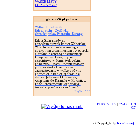
WASZE LISTY
CO NOWEGO?
gloria24.pl poleca:
Waltraud Herbstrith
Edyta Stein - Żydówka i
chrześcijanka. Patronka Europy
Edyta Stein należy do
najwybitniejszych kobiet XX wieku.
W tej biografii nakreślone są, z
dogłębnym zrozumieniem i w oparciu
o starannie zebraną dokumentację,
koleje jej burzliwego życia:
dzieciństwo w domu żydowskim,
pełne zapału poszukiwanie prawdy
poprzez studia filozoficzne,
zaangażowanie w walkę o równo-
uprawnienie kobiet, spotkanie z
chrześcijaństwem i konwersja,
wstąpienie do Karmelu w Kolonii, w
końcu aresztowanie, deportacja i
śmierć męczeńska za swój naród.
więcej >>>
TEKSTY ILG
|
OWLG
|
LI
CZ
© Copyright by
Konferencja 