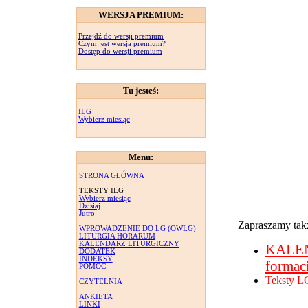
WERSJA PREMIUM:
Przejdź do wersji premium
Czym jest wersja premium?
Dostęp do wersji premium
Tu jesteś:
ILG
Wybierz miesiąc
Menu:
STRONA GŁÓWNA
TEKSTY ILG
Wybierz miesiąc
Dzisiaj
Jutro
Zapraszamy takż
WPROWADZENIE DO LG (OWLG)
LITURGIA HORARUM
KALENDARZ LITURGICZNY
KALE
DODATEK
INDEKSY
formac
POMOC
Teksty L
CZYTELNIA
ANKIETA
LINKI