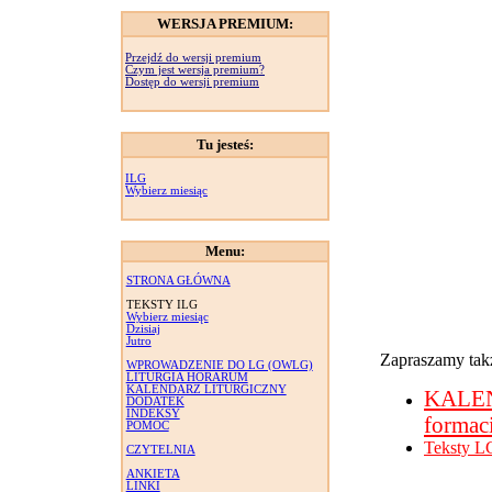
WERSJA PREMIUM:
Przejdź do wersji premium
Czym jest wersja premium?
Dostęp do wersji premium
Tu jesteś:
ILG
Wybierz miesiąc
Menu:
STRONA GŁÓWNA
TEKSTY ILG
Wybierz miesiąc
Dzisiaj
Jutro
Zapraszamy takż
WPROWADZENIE DO LG (OWLG)
LITURGIA HORARUM
KALENDARZ LITURGICZNY
KALE
DODATEK
INDEKSY
formac
POMOC
Teksty L
CZYTELNIA
ANKIETA
LINKI