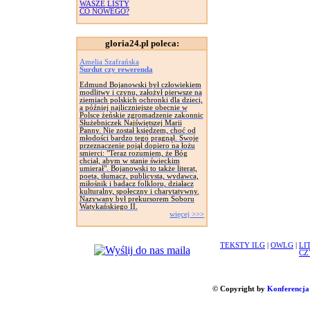
WASZE LISTY
CO NOWEGO?
gloria24.pl poleca:
Amelia Szafrańska
Surdut czy rewerenda
Edmund Bojanowski był człowiekiem
modlitwy i czynu, założył pierwsze na
ziemiach polskich ochronki dla dzieci,
a później najliczniejsze obecnie w
Polsce żeńskie zgromadzenie zakonnic
Służebniczek Najświętszej Marii
Panny. Nie został księdzem, choć od
młodości bardzo tego pragnął. Swoje
przeznaczenie pojął dopiero na łożu
smierci: "Teraz rozumiem, że Bóg
chciał, abym w stanie świeckim
umierał". Bojanowski to także literat,
poeta, tłumacz, publicysta, wydawca,
miłośnik i badacz folkloru, działacz
kulturalny, społeczny i charytatywny.
Nazywany był prekursorem Soboru
Watykańskiego II.
więcej >>>
TEKSTY ILG
|
OWLG
|
LI
CZ
© Copyright by
Konferencja 