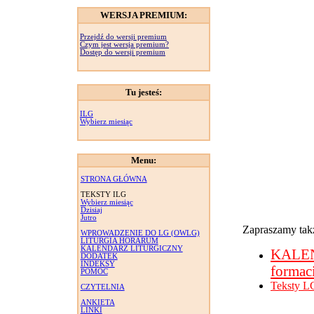
WERSJA PREMIUM:
Przejdź do wersji premium
Czym jest wersja premium?
Dostęp do wersji premium
Tu jesteś:
ILG
Wybierz miesiąc
Menu:
STRONA GŁÓWNA
TEKSTY ILG
Wybierz miesiąc
Dzisiaj
Jutro
Zapraszamy takż
WPROWADZENIE DO LG (OWLG)
LITURGIA HORARUM
KALENDARZ LITURGICZNY
KALE
DODATEK
INDEKSY
formac
POMOC
Teksty L
CZYTELNIA
ANKIETA
LINKI