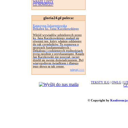
WASZE LISTY
CO NOWEGO?
gloria24.pl poleca:
Katarzyna Szkarpetowska
Dekalog ks. Jana Kaczkowskiego
Wśród wywiadów udzielonych przez
ks. Jana Kaczkowskiego znalazł się
również ten, który właśnie oddajemy
do rąk czytelników. To rozmowa o
sprawach fundamentalnych -
Dekalogu i codziennych trudnościach
życia zgodnie z przykazaniami. Ksiądz
Jan Kaczkowski nie pouczał, raczej
dzielił się swoim doświadczeniem. Był
wiarygodnym świadkiem i dlatego
jego słowa są tak cenne.
więcej >>>
TEKSTY ILG
|
OWLG
|
LI
CZ
© Copyright by
Konferencja 