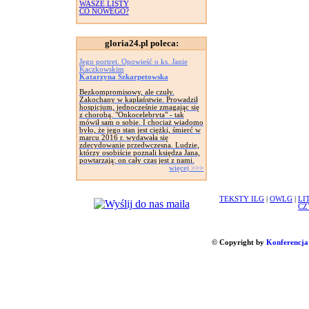
WASZE LISTY
CO NOWEGO?
gloria24.pl poleca:
Jego portret. Opowieść o ks. Janie
Kaczkowskim
Katarzyna Szkarpetowska
Bezkompromisowy, ale czuły.
Zakochany w kapłaństwie. Prowadził
hospicjum, jednocześnie zmagając się
z chorobą. "Onkocelebryta" - tak
mówił sam o sobie. I chociaż wiadomo
było, że jego stan jest ciężki, śmierć w
marcu 2016 r. wydawała się
zdecydowanie przedwczesna. Ludzie,
którzy osobiście poznali księdza Jana,
powtarzają: on cały czas jest z nami.
więcej >>>
TEKSTY ILG
|
OWLG
|
LI
CZ
© Copyright by
Konferencja 