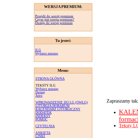
WERSJA PREMIUM:
Przejdź do wersji premium
Czym jest wersja premium?
Dostęp do wersji premium
Tu jesteś:
ILG
Wybierz miesiąc
Menu:
STRONA GŁÓWNA
TEKSTY ILG
Wybierz miesiąc
Dzisiaj
Jutro
Zapraszamy takż
WPROWADZENIE DO LG (OWLG)
LITURGIA HORARUM
KALENDARZ LITURGICZNY
KALE
DODATEK
INDEKSY
formac
POMOC
Teksty L
CZYTELNIA
ANKIETA
LINKI