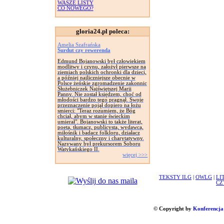
WASZE LISTY
CO NOWEGO?
gloria24.pl poleca:
Amelia Szafrańska
Surdut czy rewerenda
Edmund Bojanowski był człowiekiem
modlitwy i czynu, założył pierwsze na
ziemiach polskich ochronki dla dzieci,
a później najliczniejsze obecnie w
Polsce żeńskie zgromadzenie zakonnic
Służebniczek Najświętszej Marii
Panny. Nie został księdzem, choć od
młodości bardzo tego pragnął. Swoje
przeznaczenie pojął dopiero na łożu
smierci: "Teraz rozumiem, że Bóg
chciał, abym w stanie świeckim
umierał". Bojanowski to także literat,
poeta, tłumacz, publicysta, wydawca,
miłośnik i badacz folkloru, działacz
kulturalny, społeczny i charytatywny.
Nazywany był prekursorem Soboru
Watykańskiego II.
więcej >>>
TEKSTY ILG
|
OWLG
|
LI
CZ
© Copyright by
Konferencja 