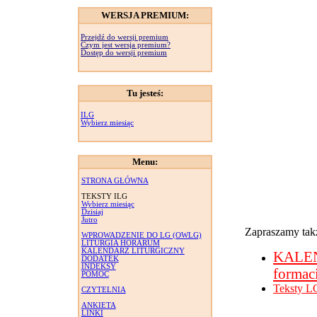
WERSJA PREMIUM:
Przejdź do wersji premium
Czym jest wersja premium?
Dostęp do wersji premium
Tu jesteś:
ILG
Wybierz miesiąc
Menu:
STRONA GŁÓWNA
TEKSTY ILG
Wybierz miesiąc
Dzisiaj
Jutro
Zapraszamy takż
WPROWADZENIE DO LG (OWLG)
LITURGIA HORARUM
KALENDARZ LITURGICZNY
KALE
DODATEK
INDEKSY
formac
POMOC
Teksty L
CZYTELNIA
ANKIETA
LINKI