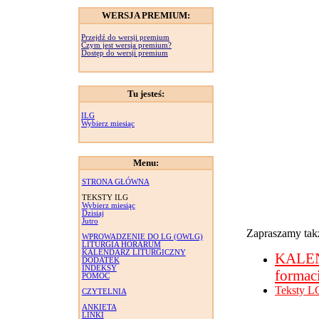
WERSJA PREMIUM:
Przejdź do wersji premium
Czym jest wersja premium?
Dostęp do wersji premium
Tu jesteś:
ILG
Wybierz miesiąc
Menu:
STRONA GŁÓWNA
TEKSTY ILG
Wybierz miesiąc
Dzisiaj
Jutro
Zapraszamy takż
WPROWADZENIE DO LG (OWLG)
LITURGIA HORARUM
KALENDARZ LITURGICZNY
KALE
DODATEK
INDEKSY
formac
POMOC
Teksty L
CZYTELNIA
ANKIETA
LINKI