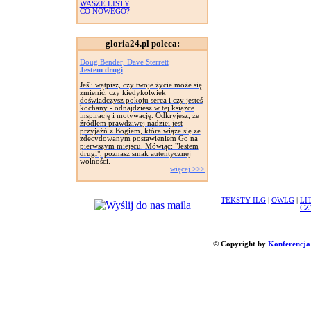
WASZE LISTY
CO NOWEGO?
gloria24.pl poleca:
Doug Bender, Dave Sterrett
Jestem drugi
Jeśli wątpisz, czy twoje życie może się
zmienić, czy kiedykolwiek
doświadczysz pokoju serca i czy jesteś
kochany - odnajdziesz w tej książce
inspirację i motywację. Odkryjesz, że
źródłem prawdziwej nadziei jest
przyjaźń z Bogiem, która wiąże się ze
zdecydowanym postawieniem Go na
pierwszym miejscu. Mówiąc: "Jestem
drugi", poznasz smak autentycznej
wolności.
więcej >>>
TEKSTY ILG
|
OWLG
|
LI
CZ
© Copyright by
Konferencja 