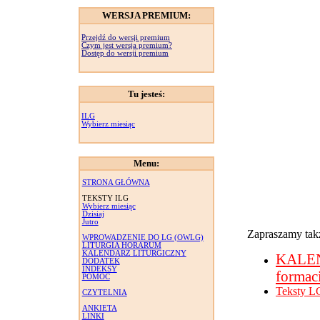
WERSJA PREMIUM:
Przejdź do wersji premium
Czym jest wersja premium?
Dostęp do wersji premium
Tu jesteś:
ILG
Wybierz miesiąc
Menu:
STRONA GŁÓWNA
TEKSTY ILG
Wybierz miesiąc
Dzisiaj
Jutro
Zapraszamy takż
WPROWADZENIE DO LG (OWLG)
LITURGIA HORARUM
KALENDARZ LITURGICZNY
KALE
DODATEK
INDEKSY
formac
POMOC
Teksty L
CZYTELNIA
ANKIETA
LINKI