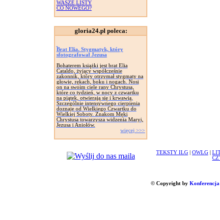
WASZE LISTY
CO NOWEGO?
gloria24.pl poleca:
Brat Elia. Stygmatyk, który
sfotografował Jezusa
Bohaterem książki jest brat Elia
Cataldo, żyjący współcześnie
zakonnik, który otrzymał stygmaty na
głowie, rękach, boku i nogach. Nosi
on na swoim ciele rany Chrystusa,
które co tydzień, w nocy z czwartku
na piątek, otwierają się i krwawią.
Szczególnie intensywnego cierpienia
doznaje od Wielkiego Czwartku do
Wielkiej Soboty. Znakom Męki
Chrystusa towarzysza widzenia Maryi,
Jezusa i Aniołów.
więcej >>>
TEKSTY ILG
|
OWLG
|
LI
CZ
© Copyright by
Konferencja 