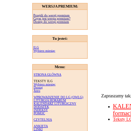
WERSJA PREMIUM:
Przejdź do wersji premium
Czym jest wersja premium?
Dostęp do wersji premium
Tu jesteś:
ILG
Wybierz miesiąc
Menu:
STRONA GŁÓWNA
TEKSTY ILG
Wybierz miesiąc
Dzisiaj
Jutro
Zapraszamy takż
WPROWADZENIE DO LG (OWLG)
LITURGIA HORARUM
KALENDARZ LITURGICZNY
KALE
DODATEK
INDEKSY
formac
POMOC
Teksty L
CZYTELNIA
ANKIETA
LINKI