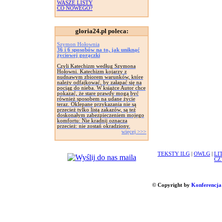
WASZE LISTY
CO NOWEGO?
gloria24.pl poleca:
Szymon Hołownia
36 i 6 sposobów na to, jak uniknąć
życiowej gorączki
Czyli Katechizm według Szymona
Hołowni. Katechizm kojarzy z
nudnawym zbiorem warunków, które
należy odfajkować, by załapać się na
pociąg do nieba. W książce Autor chce
pokazać, że stare prawdy mogą być
również sposobem na udane życie
teraz. Oklepane przykazania nie są
przecież tylko listą zakazów, są też
doskonałym zabezpieczeniem mojego
komfortu: Nie kradnij oznacza
przecież: nie zostań okradziony.
więcej >>>
TEKSTY ILG
|
OWLG
|
LI
CZ
© Copyright by
Konferencja 