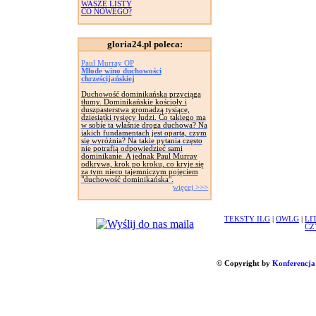
WASZE LISTY
CO NOWEGO?
gloria24.pl poleca:
Paul Murray OP
Młode wino duchowości
chrześcijańskiej
Duchowość dominikańska przyciąga
tłumy. Dominikańskie kościoły i
duszpasterstwa gromadzą tysiące,
dziesiątki tysięcy ludzi. Co takiego ma
w sobie ta właśnie droga duchowa? Na
jakich fundamentach jest oparta, czym
się wyróżnia? Na takie pytania często
nie potrafią odpowiedzieć sami
dominikanie. A jednak Paul Murray
odkrywa, krok po kroku, co kryje się
za tym nieco tajemniczym pojęciem
"duchowość dominikańska".
więcej >>>
TEKSTY ILG
|
OWLG
|
LI
CZ
© Copyright by
Konferencja 