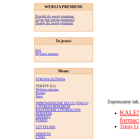
WERSJA PREMIUM:
Przejdź do wersji premium
Czym jest wersja premium?
Dostęp do wersji premium
Tu jesteś:
ILG
Wybierz miesiąc
Menu:
STRONA GŁÓWNA
TEKSTY ILG
Wybierz miesiąc
Dzisiaj
Jutro
Zapraszamy takż
WPROWADZENIE DO LG (OWLG)
LITURGIA HORARUM
KALENDARZ LITURGICZNY
KALE
DODATEK
INDEKSY
formac
POMOC
Teksty L
CZYTELNIA
ANKIETA
LINKI