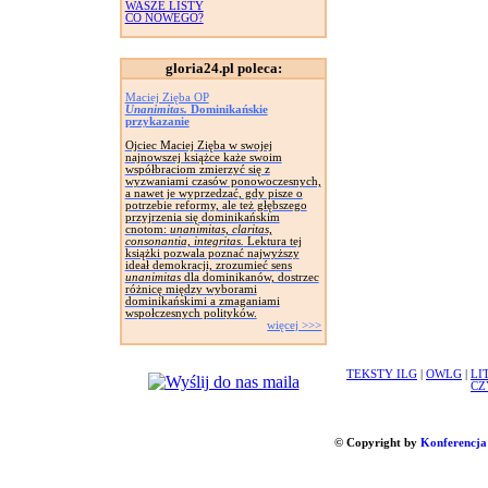
WASZE LISTY
CO NOWEGO?
gloria24.pl poleca:
Maciej Zięba OP
Unanimitas.
Dominikańskie
przykazanie
Ojciec Maciej Zięba w swojej
najnowszej książce każe swoim
współbraciom zmierzyć się z
wyzwaniami czasów ponowoczesnych,
a nawet je wyprzedzać, gdy pisze o
potrzebie reformy, ale też głębszego
przyjrzenia się dominikańskim
cnotom:
unanimitas, claritas,
consonantia, integritas.
Lektura tej
książki pozwala poznać najwyższy
ideał demokracji, zrozumieć sens
unanimitas
dla dominikanów, dostrzec
różnicę między wyborami
dominikańskimi a zmaganiami
wspołczesnych polityków.
więcej >>>
TEKSTY ILG
|
OWLG
|
LI
CZ
© Copyright by
Konferencja 