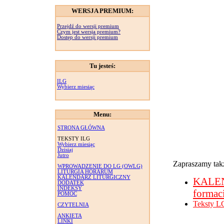
WERSJA PREMIUM:
Przejdź do wersji premium
Czym jest wersja premium?
Dostęp do wersji premium
Tu jesteś:
ILG
Wybierz miesiąc
Menu:
STRONA GŁÓWNA
TEKSTY ILG
Wybierz miesiąc
Dzisiaj
Jutro
Zapraszamy takż
WPROWADZENIE DO LG (OWLG)
LITURGIA HORARUM
KALENDARZ LITURGICZNY
KALE
DODATEK
INDEKSY
formac
POMOC
Teksty L
CZYTELNIA
ANKIETA
LINKI