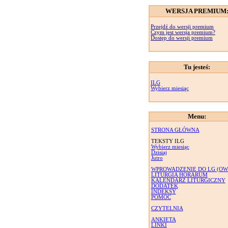
WERSJA PREMIUM
Przejdź do wersji premium
Czym jest wersja premium?
Dostęp do wersji premium
Tu jesteś:
ILG
Wybierz miesiąc
Menu:
STRONA GŁÓWNA
TEKSTY ILG
Wybierz miesiąc
Dzisiaj
Jutro
WPROWADZENIE DO LG (OW
LITURGIA HORARUM
KALENDARZ LITURGICZNY
DODATEK
INDEKSY
POMOC
CZYTELNIA
ANKIETA
LINKI