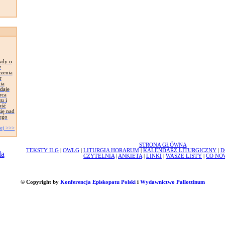
wdy o
w
zenia
r
ia
daje
rca
u i
ość
ię nad
ego
ej >>>
STRONA GŁÓWNA
TEKSTY ILG
|
OWLG
|
LITURGIA HORARUM
|
KALENDARZ LITURGICZNY
|
D
CZYTELNIA
|
ANKIETA
|
LINKI
|
WASZE LISTY
|
CO NO
© Copyright by
Konferencja Episkopatu Polski
i
Wydawnictwo Pallottinum