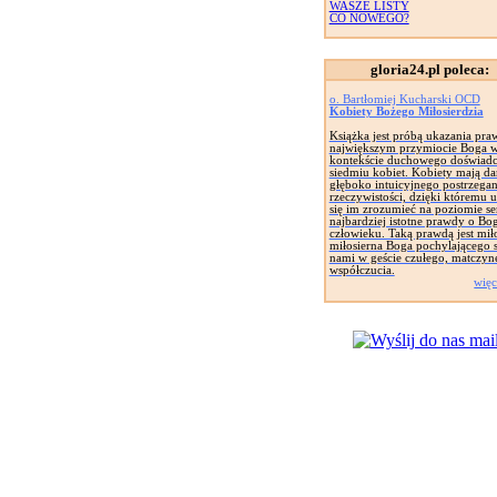
WASZE LISTY
CO NOWEGO?
gloria24.pl poleca:
o. Bartłomiej Kucharski OCD
Kobiety Bożego Miłosierdzia
Książka jest próbą ukazania pra
największym przymiocie Boga 
kontekście duchowego doświadc
siedmiu kobiet. Kobiety mają da
głęboko intuicyjnego postrzegan
rzeczywistości, dzięki któremu u
się im zrozumieć na poziomie se
najbardziej istotne prawdy o Bog
człowieku. Taką prawdą jest mił
miłosierna Boga pochylającego s
nami w geście czułego, matczyn
współczucia.
więc