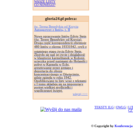
WASZE LISTY
CO NOWEGO?
gloria24.pl poleca:
św. Teresa Benedykta od Krzyża
Autoportret z listów, t. II
Nowe opracowanie listów Edyty Stein
(św. Teresy Benedykty od Krzyża).
Druga część korespondencji obejmuje
480 listów z okresu 19331942, czyli z
ostatniego etapu życia Edyty Stein.
Złożyło się nań jej życie i działalność
w klasztorze karmelitanek w Kolonii,
ucieczka przed nazistami do Holandii i
pobyt w Karmelu w Echt,
aresztowanie przez gestapo i
deportacja do obozu
koncentracyjnego w Oświęcimiu,
gdzie zginęła w roku 1942.
Opublikowane tu listy wraz z tekstami
z I tomu składają się na imponujący
portret wielkiej myślicielki i
współczesnej świętej.
więcej >>>
TEKSTY ILG
|
OWLG
|
LI
CZ
© Copyright by
Konferencja 