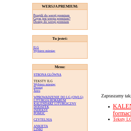
WERSJA PREMIUM:
Przejdź do wersji premium
Czym jest wersja premium?
Dostęp do wersji premium
Tu jesteś:
ILG
Wybierz miesiąc
Menu:
STRONA GŁÓWNA
TEKSTY ILG
Wybierz miesiąc
Dzisiaj
Jutro
Zapraszamy takż
WPROWADZENIE DO LG (OWLG)
LITURGIA HORARUM
KALENDARZ LITURGICZNY
KALE
DODATEK
INDEKSY
formac
POMOC
Teksty L
CZYTELNIA
ANKIETA
LINKI