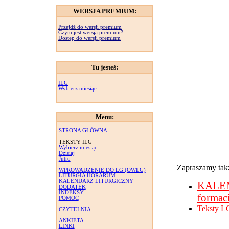
WERSJA PREMIUM:
Przejdź do wersji premium
Czym jest wersja premium?
Dostęp do wersji premium
Tu jesteś:
ILG
Wybierz miesiąc
Menu:
STRONA GŁÓWNA
TEKSTY ILG
Wybierz miesiąc
Dzisiaj
Jutro
Zapraszamy takż
WPROWADZENIE DO LG (OWLG)
LITURGIA HORARUM
KALENDARZ LITURGICZNY
KALE
DODATEK
INDEKSY
formac
POMOC
Teksty L
CZYTELNIA
ANKIETA
LINKI