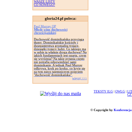
WASZE LISTY
CO NOWEGO?
gloria24.pl poleca:
Paul Murray OP
Młode wino duchowości
chrześcijańskiej
Duchowość dominikańska przyciąga
tłumy. Dominikańskie kościoły i
duszpasterstwa gromadzą tysiące,
dziesiątki tysięcy ludzi. Co takiego ma
w sobie ta właśnie droga duchowa? Na
jakich fundamentach jest oparta, czym
się wyróżnia? Na takie pytania często
nie potrafią odpowiedzieć sami
dominikanie. A jednak Paul Murray
odkrywa, krok po kroku, co kryje się
za tym nieco tajemniczym pojęciem
"duchowość dominikańska".
więcej >>>
TEKSTY ILG
|
OWLG
|
LI
CZ
© Copyright by
Konferencja 