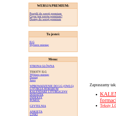
WERSJA PREMIUM:
Przejdź do wersji premium
Czym jest wersja premium?
Dostęp do wersji premium
Tu jesteś:
ILG
Wybierz miesiąc
Menu:
STRONA GŁÓWNA
TEKSTY ILG
Wybierz miesiąc
Dzisiaj
Jutro
Zapraszamy takż
WPROWADZENIE DO LG (OWLG)
LITURGIA HORARUM
KALENDARZ LITURGICZNY
KALE
DODATEK
INDEKSY
formac
POMOC
Teksty L
CZYTELNIA
ANKIETA
LINKI