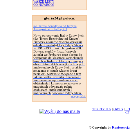
WASZE LISTY
CO NOWEGO?
gloria24.pl poleca:
św. Teresa Benedykta od Krzyża
Autoportret z listów, t. I
Nowe opracowanie listów Edyty Stein
(św. Teresy Benedykty od Krzyża).
Pierwszy z tomów zawiera wszystkie
odnalezione dotąd listy Edyty Stein z
lat 1916-1933. Jest ich ogółem 288.
Dotyczą studiów filozoficznych
autorki we Fryburgu oraz okresu do
wstąpienia do klasztoru karmelitanek
bosych w Kolonii. Ukazują ujmujący
obraz różnorakich relacji duchowych i
intelektualnych Edyty Stein, a także
zmagania o kształt własnej drogi
życiowej, wszystkie związane z tym
faktem walki i rozterki. Rzeczowe i
kompetentne wprowadzenie oraz
objaśnienia i komentarze zawarte w
przypisach odtwarzają pełnię
osobistych, intelektualnych i
politycznych powiązań Edyty Stein.
więcej >>>
TEKSTY ILG
|
OWLG
|
LI
CZ
© Copyright by
Konferencja 