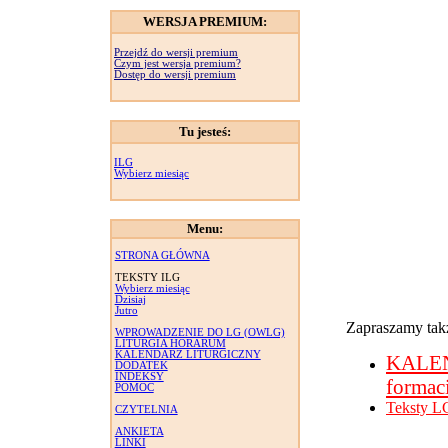
WERSJA PREMIUM:
Przejdź do wersji premium
Czym jest wersja premium?
Dostęp do wersji premium
Tu jesteś:
ILG
Wybierz miesiąc
Menu:
STRONA GŁÓWNA
TEKSTY ILG
Wybierz miesiąc
Dzisiaj
Jutro
Zapraszamy takż
WPROWADZENIE DO LG (OWLG)
LITURGIA HORARUM
KALENDARZ LITURGICZNY
KALE
DODATEK
INDEKSY
formac
POMOC
Teksty L
CZYTELNIA
ANKIETA
LINKI