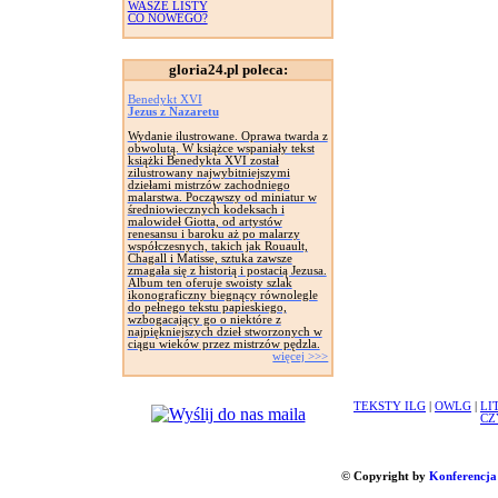
WASZE LISTY
CO NOWEGO?
gloria24.pl poleca:
Benedykt XVI
Jezus z Nazaretu
Wydanie ilustrowane. Oprawa twarda z
obwolutą. W książce wspaniały tekst
książki Benedykta XVI został
zilustrowany najwybitniejszymi
dziełami mistrzów zachodniego
malarstwa. Począwszy od miniatur w
średniowiecznych kodeksach i
malowideł Giotta, od artystów
renesansu i baroku aż po malarzy
współczesnych, takich jak Rouault,
Chagall i Matisse, sztuka zawsze
zmagała się z historią i postacią Jezusa.
Album ten oferuje swoisty szlak
ikonograficzny biegnący równolegle
do pełnego tekstu papieskiego,
wzbogacający go o niektóre z
najpiękniejszych dzieł stworzonych w
ciągu wieków przez mistrzów pędzla.
więcej >>>
TEKSTY ILG
|
OWLG
|
LI
CZ
© Copyright by
Konferencja 