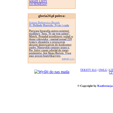
WASZE LISTY
CO NOWEGO?
gloria24.pl poleca:
Joanna Bątkiewicz-Brożek
O. Dolindo Ruotolo. Życie i cuda
Pierwsza biografia autora potężnej
modlitwy "Jezu, Ty się tym zajmij".
Mistyk. Posiadał przedziwny wgląd w
duszę człowieka - napisał ponad 220
tysięcy obrazków z proroczym
słowem skierowanym do konkretnej
osoby. Niezwykle ceniony przez o.
Pio, który często odsyłał do niego
penitentów. Jest Sługą Bożym. Trwa
jego proces beatyfikacyjny.
więcej >>>
TEKSTY ILG
|
OWLG
|
LI
CZ
© Copyright by
Konferencja 