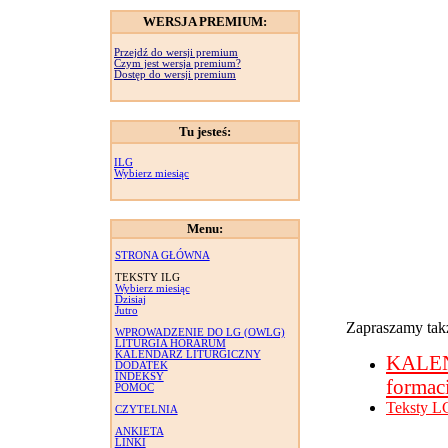
WERSJA PREMIUM:
Przejdź do wersji premium
Czym jest wersja premium?
Dostęp do wersji premium
Tu jesteś:
ILG
Wybierz miesiąc
Menu:
STRONA GŁÓWNA
TEKSTY ILG
Wybierz miesiąc
Dzisiaj
Jutro
Zapraszamy takż
WPROWADZENIE DO LG (OWLG)
LITURGIA HORARUM
KALENDARZ LITURGICZNY
KALE
DODATEK
INDEKSY
formac
POMOC
Teksty L
CZYTELNIA
ANKIETA
LINKI