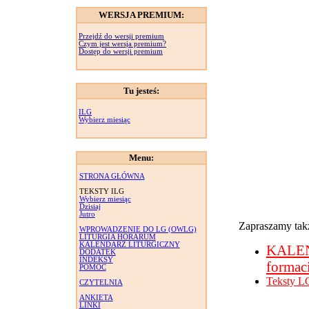
WERSJA PREMIUM:
Przejdź do wersji premium
Czym jest wersja premium?
Dostęp do wersji premium
Tu jesteś:
ILG
Wybierz miesiąc
Menu:
STRONA GŁÓWNA
TEKSTY ILG
Wybierz miesiąc
Dzisiaj
Jutro
Zapraszamy takż
WPROWADZENIE DO LG (OWLG)
LITURGIA HORARUM
KALENDARZ LITURGICZNY
KALE
DODATEK
INDEKSY
formac
POMOC
Teksty L
CZYTELNIA
ANKIETA
LINKI