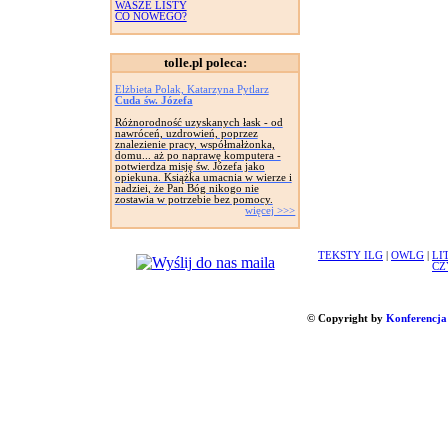
WASZE LISTY
CO NOWEGO?
tolle.pl poleca:
Elżbieta Polak, Katarzyna Pytlarz
Cuda św. Józefa
Różnorodność uzyskanych łask - od
nawróceń, uzdrowień, poprzez
znalezienie pracy, współmałżonka,
domu... aż po naprawę komputera -
potwierdza misję św. Józefa jako
opiekuna. Książka umacnia w wierze i
nadziei, że Pan Bóg nikogo nie
zostawia w potrzebie bez pomocy.
więcej >>>
TEKSTY ILG
|
OWLG
|
LI
CZ
© Copyright by
Konferencja 