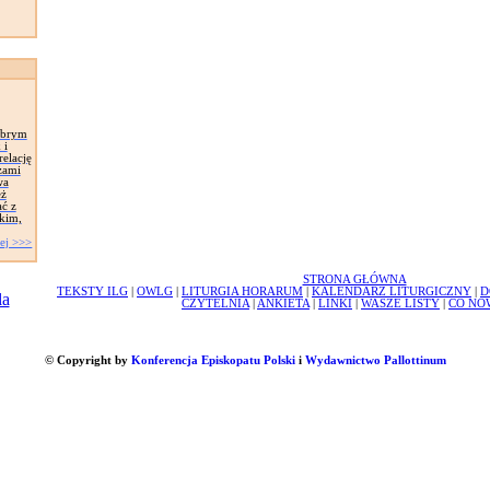
obrym
 i
elację
zami
wa
eż
ć z
skim,
ej >>>
STRONA GŁÓWNA
TEKSTY ILG
|
OWLG
|
LITURGIA HORARUM
|
KALENDARZ LITURGICZNY
|
D
CZYTELNIA
|
ANKIETA
|
LINKI
|
WASZE LISTY
|
CO NO
© Copyright by
Konferencja Episkopatu Polski
i
Wydawnictwo Pallottinum