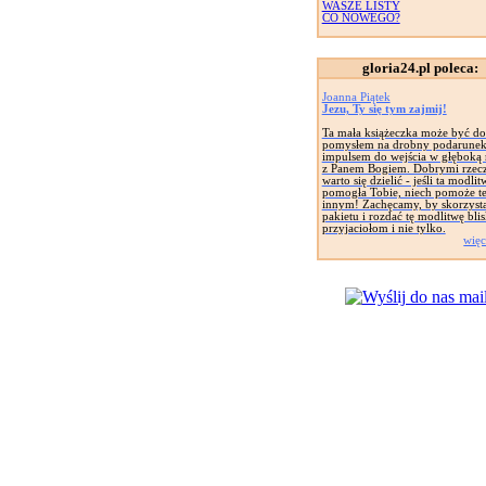
WASZE LISTY
CO NOWEGO?
gloria24.pl poleca:
Joanna Piątek
Jezu, Ty się tym zajmij!
Ta mała książeczka może być d
pomysłem na drobny podarunek
impulsem do wejścia w głęboką r
z Panem Bogiem. Dobrymi rzec
warto się dzielić - jeśli ta modlit
pomogła Tobie, niech pomoże t
innym! Zachęcamy, by skorzysta
pakietu i rozdać tę modlitwę bli
przyjaciołom i nie tylko.
więc