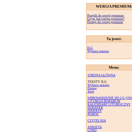
WERSJA PREMIUM
Przejdź do wersji premium
Czym jest wersja premium?
Dostęp do wersji premium
Tu jesteś:
ILG
Wybierz miesiąc
Menu:
STRONA GŁÓWNA
TEKSTY ILG
Wybierz miesiąc
Dzisiaj
Jutro
WPROWADZENIE DO LG (OW
LITURGIA HORARUM
KALENDARZ LITURGICZNY
DODATEK
INDEKSY
POMOC
CZYTELNIA
ANKIETA
LINKI