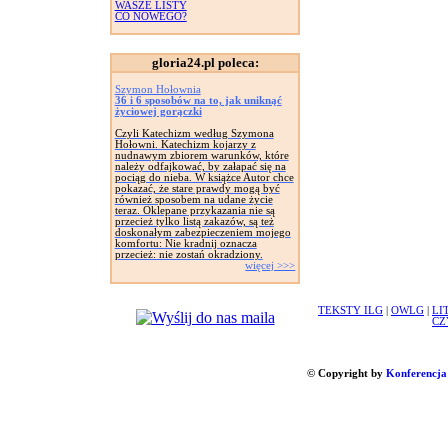
WASZE LISTY
CO NOWEGO?
gloria24.pl poleca:
Szymon Hołownia
36 i 6 sposobów na to, jak uniknąć
życiowej gorączki
Czyli Katechizm według Szymona
Hołowni. Katechizm kojarzy z
nudnawym zbiorem warunków, które
należy odfajkować, by załapać się na
pociąg do nieba. W książce Autor chce
pokazać, że stare prawdy mogą być
również sposobem na udane życie
teraz. Oklepane przykazania nie są
przecież tylko listą zakazów, są też
doskonałym zabezpieczeniem mojego
komfortu: Nie kradnij oznacza
przecież: nie zostań okradziony.
więcej >>>
TEKSTY ILG
|
OWLG
|
LI
CZ
© Copyright by
Konferencja 