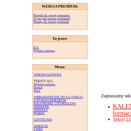
WERSJA PREMIUM:
Przejdź do wersji premium
Czym jest wersja premium?
Dostęp do wersji premium
Tu jesteś:
ILG
Wybierz miesiąc
Menu:
STRONA GŁÓWNA
TEKSTY ILG
Wybierz miesiąc
Dzisiaj
Jutro
Zapraszamy takż
WPROWADZENIE DO LG (OWLG)
LITURGIA HORARUM
KALENDARZ LITURGICZNY
KALE
DODATEK
INDEKSY
formac
POMOC
Teksty L
CZYTELNIA
ANKIETA
LINKI