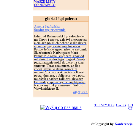
WASZE LISTY
CO NOWEGO?
gloria24.pl poleca:
Amelia Szafrańska
Surdut czy rewerenda
Edmund Bojanowski był człowiekiem
modlitwy i czynu, założył pierwsze na
ziemiach polskich ochronki dla dzieci,
a później najliczniejsze obecnie w
Polsce żeńskie zgromadzenie zakonnic
Służebniczek Najświętszej Marii
Panny. Nie został księdzem, choć od
młodości bardzo tego pragnął. Swoje
przeznaczenie pojął dopiero na łożu
smierci: "Teraz rozumiem, że Bóg
chciał, abym w stanie świeckim
umierał". Bojanowski to także literat,
poeta, tłumacz, publicysta, wydawca,
miłośnik i badacz folkloru, działacz
kulturalny, społeczny i charytatywny.
Nazywany był prekursorem Soboru
Watykańskiego II.
więcej >>>
TEKSTY ILG
|
OWLG
|
LI
CZ
© Copyright by
Konferencja 