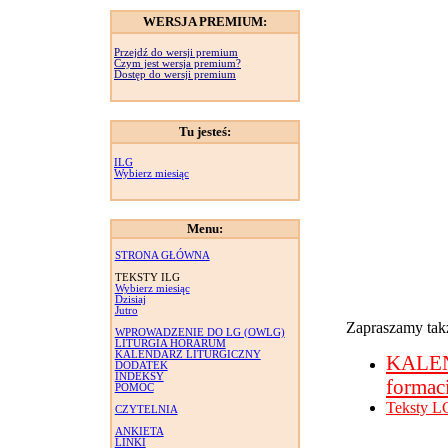
WERSJA PREMIUM:
Przejdź do wersji premium
Czym jest wersja premium?
Dostęp do wersji premium
Tu jesteś:
ILG
Wybierz miesiąc
Menu:
STRONA GŁÓWNA
TEKSTY ILG
Wybierz miesiąc
Dzisiaj
Jutro
Zapraszamy takż
WPROWADZENIE DO LG (OWLG)
LITURGIA HORARUM
KALENDARZ LITURGICZNY
KALE
DODATEK
INDEKSY
formac
POMOC
Teksty L
CZYTELNIA
ANKIETA
LINKI