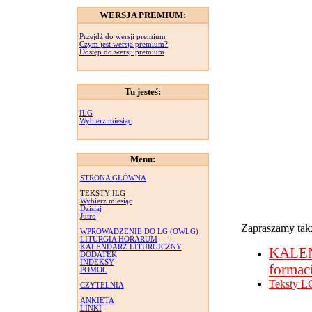
WERSJA PREMIUM:
Przejdź do wersji premium
Czym jest wersja premium?
Dostęp do wersji premium
Tu jesteś:
ILG
Wybierz miesiąc
Menu:
STRONA GŁÓWNA
TEKSTY ILG
Wybierz miesiąc
Dzisiaj
Jutro
Zapraszamy takż
WPROWADZENIE DO LG (OWLG)
LITURGIA HORARUM
KALENDARZ LITURGICZNY
KALE
DODATEK
INDEKSY
formac
POMOC
Teksty L
CZYTELNIA
ANKIETA
LINKI