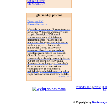
WASZE LISTY
CO NOWEGO?
gloria24.pl poleca:
Benedykt XVI
Jezus z Nazaretu
Wydanie ilustrowane. Oprawa twarda z
obwolutą. W książce wspaniały tekst
książki Benedykta XVI został
zilustrowany najwybitniejszymi
dziełami mistrzów zachodniego
malarstwa. Począwszy od miniatur w
średniowiecznych kodeksach i
malowideł Giotta, od artystów
renesansu i baroku aż po malarzy
współczesnych, takich jak Rouault,
Chagall i Matisse, sztuka zawsze
zmagała się z historią i postacią Jezusa.
Album ten oferuje swoisty szlak
ikonograficzny biegnący równolegle
do pełnego tekstu papieskiego,
wzbogacający go o niektóre z
najpiękniejszych dzieł stworzonych w
ciągu wieków przez mistrzów pędzla.
więcej >>>
TEKSTY ILG
|
OWLG
|
LI
CZ
© Copyright by
Konferencja 