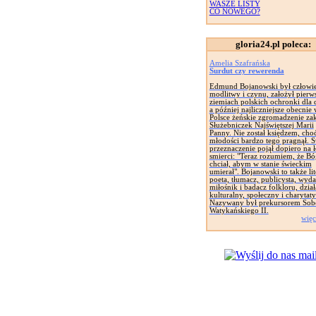
WASZE LISTY
CO NOWEGO?
gloria24.pl poleca:
Amelia Szafrańska
Surdut czy rewerenda
Edmund Bojanowski był człowi
modlitwy i czynu, założył pierw
ziemiach polskich ochronki dla d
a później najliczniejsze obecnie
Polsce żeńskie zgromadzenie za
Służebniczek Najświętszej Marii
Panny. Nie został księdzem, cho
młodości bardzo tego pragnął. 
przeznaczenie pojął dopiero na 
smierci: "Teraz rozumiem, że Bó
chciał, abym w stanie świeckim
umierał". Bojanowski to także lit
poeta, tłumacz, publicysta, wyd
miłośnik i badacz folkloru, dział
kulturalny, społeczny i charytat
Nazywany był prekursorem Sob
Watykańskiego II.
więc