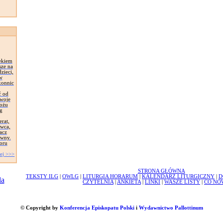
ekiem
sze na
zieci,
 w
konnic
ć od
Swoje
łożu
g
erat,
awca,
acz
ywny.
oru
ej >>>
STRONA GŁÓWNA
TEKSTY ILG
|
OWLG
|
LITURGIA HORARUM
|
KALENDARZ LITURGICZNY
|
D
CZYTELNIA
|
ANKIETA
|
LINKI
|
WASZE LISTY
|
CO NO
© Copyright by
Konferencja Episkopatu Polski
i
Wydawnictwo Pallottinum