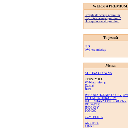
WERSJA PREMIUM
Przejdź do wersji premium
Czym jest wersja premium?
Dostęp do wersji premium
Tu jesteś:
ILG
Wybierz miesiąc
Menu:
STRONA GŁÓWNA
TEKSTY ILG
Wybierz miesiąc
Dzisiaj
Jutro
WPROWADZENIE DO LG (OW
LITURGIA HORARUM
KALENDARZ LITURGICZNY
DODATEK
INDEKSY
POMOC
CZYTELNIA
ANKIETA
LINKI