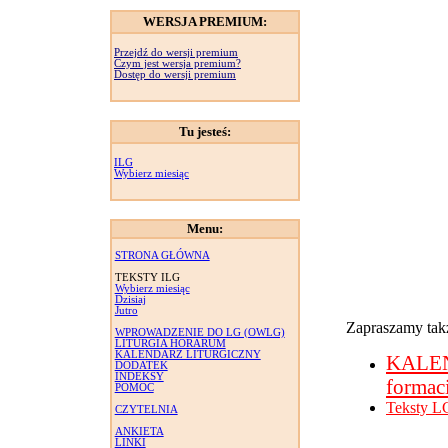
WERSJA PREMIUM:
Przejdź do wersji premium
Czym jest wersja premium?
Dostęp do wersji premium
Tu jesteś:
ILG
Wybierz miesiąc
Menu:
STRONA GŁÓWNA
TEKSTY ILG
Wybierz miesiąc
Dzisiaj
Jutro
Zapraszamy takż
WPROWADZENIE DO LG (OWLG)
LITURGIA HORARUM
KALENDARZ LITURGICZNY
KALE
DODATEK
INDEKSY
formac
POMOC
Teksty L
CZYTELNIA
ANKIETA
LINKI