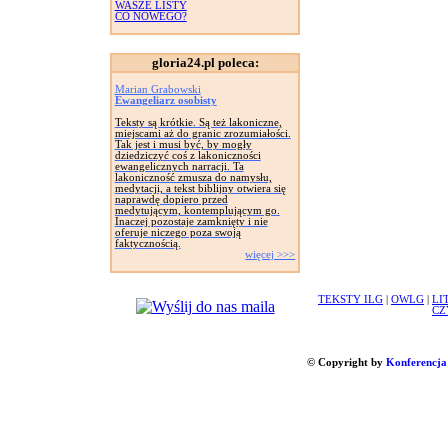
WASZE LISTY
CO NOWEGO?
gloria24.pl poleca:
Marian Grabowski
Ewangeliarz osobisty
Teksty są krótkie. Są też lakoniczne,
miejscami aż do granic zrozumiałości.
Tak jest i musi być, by mogły
dziedziczyć coś z lakoniczności
ewangelicznych narracji. Ta
lakoniczność zmusza do namysłu,
medytacji, a tekst biblijny otwiera się
naprawdę dopiero przed
medytującym, kontemplującym go.
Inaczej pozostaje zamknięty i nie
oferuje niczego poza swoją
faktycznością.
więcej >>>
TEKSTY ILG
|
OWLG
|
LI
CZ
© Copyright by
Konferencja 