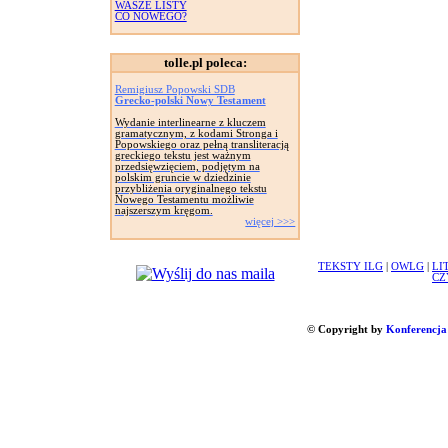
WASZE LISTY
CO NOWEGO?
tolle.pl poleca:
Remigiusz Popowski SDB
Grecko-polski Nowy Testament
Wydanie interlinearne z kluczem
gramatycznym, z kodami Stronga i
Popowskiego oraz pełną transliteracją
greckiego tekstu jest ważnym
przedsięwzięciem, podjętym na
polskim gruncie w dziedzinie
przybliżenia oryginalnego tekstu
Nowego Testamentu możliwie
najszerszym kręgom.
więcej >>>
TEKSTY ILG
|
OWLG
|
LI
CZ
© Copyright by
Konferencja 