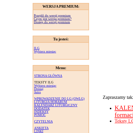
WERSJA PREMIUM:
Przejdź do wersji premium
Czym jest wersja premium?
Dostęp do wersji premium
Tu jesteś:
ILG
Wybierz miesiąc
Menu:
STRONA GŁÓWNA
TEKSTY ILG
Wybierz miesiąc
Dzisiaj
Jutro
Zapraszamy takż
WPROWADZENIE DO LG (OWLG)
LITURGIA HORARUM
KALENDARZ LITURGICZNY
KALE
DODATEK
INDEKSY
formac
POMOC
Teksty L
CZYTELNIA
ANKIETA
LINKI