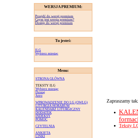
WERSJA PREMIUM:
Przejdź do wersji premium
Czym jest wersja premium?
Dostęp do wersji premium
Tu jesteś:
ILG
Wybierz miesiąc
Menu:
STRONA GŁÓWNA
TEKSTY ILG
Wybierz miesiąc
Dzisiaj
Jutro
Zapraszamy takż
WPROWADZENIE DO LG (OWLG)
LITURGIA HORARUM
KALENDARZ LITURGICZNY
KALE
DODATEK
INDEKSY
formac
POMOC
Teksty L
CZYTELNIA
ANKIETA
LINKI