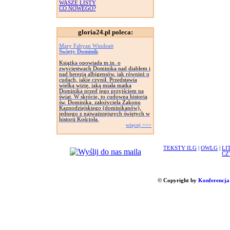
WASZE LISTY
CO NOWEGO?
gloria24.pl poleca:
Mary Fabyan Windeatt
Święty Dominik
Książka opowiada m.in. o
zwycięstwach Dominika nad diabłem i
nad herezją albigensów, jak również o
cudach, jakie czynił. Przedstawia
wielką wizję, jaką miała matka
Dominika przed jego przyjściem na
świat. W skrócie, to cudowna historia
św. Dominika, założyciela Zakonu
Kaznodziejskiego (dominikanów),
jednego z najważniejszych świętych w
historii Kościoła.
więcej >>>
TEKSTY ILG
|
OWLG
|
LI
CZ
© Copyright by
Konferencja 