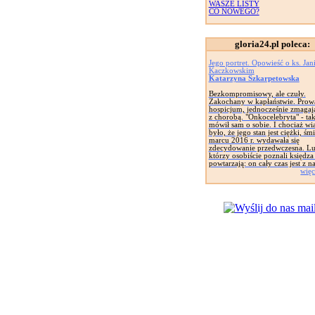
WASZE LISTY
CO NOWEGO?
gloria24.pl poleca:
Jego portret. Opowieść o ks. Jan
Kaczkowskim
Katarzyna Szkarpetowska
Bezkompromisowy, ale czuły.
Zakochany w kapłaństwie. Prow
hospicjum, jednocześnie zmagają
z chorobą. "Onkocelebryta" - ta
mówił sam o sobie. I chociaż w
było, że jego stan jest ciężki, śm
marcu 2016 r. wydawała się
zdecydowanie przedwczesna. Lu
którzy osobiście poznali księdza
powtarzają: on cały czas jest z n
więc