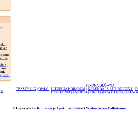
ie
adził
c się
k
iadomo
ierć w
dzie,
 Jana,
ami.
ej >>>
STRONA GŁÓWNA
TEKSTY ILG
|
OWLG
|
LITURGIA HORARUM
|
KALENDARZ LITURGICZNY
|
D
CZYTELNIA
|
ANKIETA
|
LINKI
|
WASZE LISTY
|
CO NO
© Copyright by
Konferencja Episkopatu Polski
i
Wydawnictwo Pallottinum