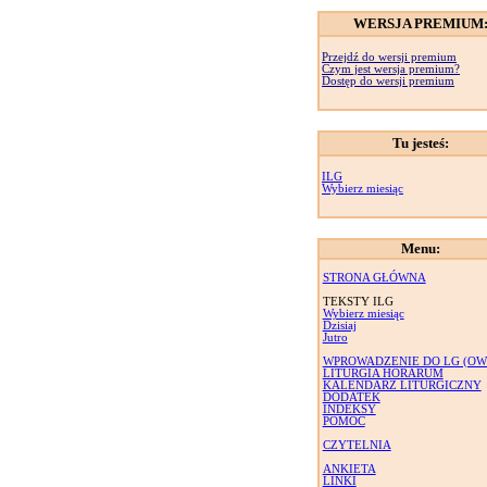
WERSJA PREMIUM
Przejdź do wersji premium
Czym jest wersja premium?
Dostęp do wersji premium
Tu jesteś:
ILG
Wybierz miesiąc
Menu:
STRONA GŁÓWNA
TEKSTY ILG
Wybierz miesiąc
Dzisiaj
Jutro
WPROWADZENIE DO LG (OW
LITURGIA HORARUM
KALENDARZ LITURGICZNY
DODATEK
INDEKSY
POMOC
CZYTELNIA
ANKIETA
LINKI