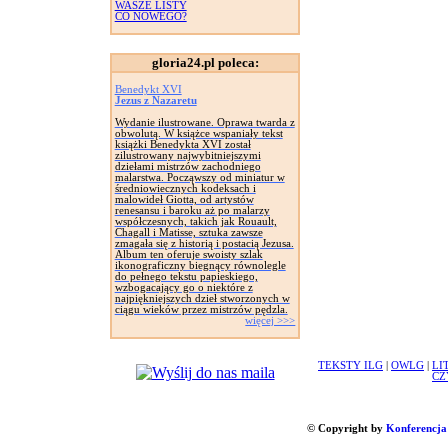
WASZE LISTY
CO NOWEGO?
gloria24.pl poleca:
Benedykt XVI
Jezus z Nazaretu
Wydanie ilustrowane. Oprawa twarda z
obwolutą. W książce wspaniały tekst
książki Benedykta XVI został
zilustrowany najwybitniejszymi
dziełami mistrzów zachodniego
malarstwa. Począwszy od miniatur w
średniowiecznych kodeksach i
malowideł Giotta, od artystów
renesansu i baroku aż po malarzy
współczesnych, takich jak Rouault,
Chagall i Matisse, sztuka zawsze
zmagała się z historią i postacią Jezusa.
Album ten oferuje swoisty szlak
ikonograficzny biegnący równolegle
do pełnego tekstu papieskiego,
wzbogacający go o niektóre z
najpiękniejszych dzieł stworzonych w
ciągu wieków przez mistrzów pędzla.
więcej >>>
TEKSTY ILG
|
OWLG
|
LI
CZ
© Copyright by
Konferencja 