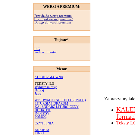
WERSJA PREMIUM:
Przejdź do wersji premium
Czym jest wersja premium?
Dostęp do wersji premium
Tu jesteś:
ILG
Wybierz miesiąc
Menu:
STRONA GŁÓWNA
TEKSTY ILG
Wybierz miesiąc
Dzisiaj
Jutro
Zapraszamy takż
WPROWADZENIE DO LG (OWLG)
LITURGIA HORARUM
KALENDARZ LITURGICZNY
KALE
DODATEK
INDEKSY
formac
POMOC
Teksty L
CZYTELNIA
ANKIETA
LINKI