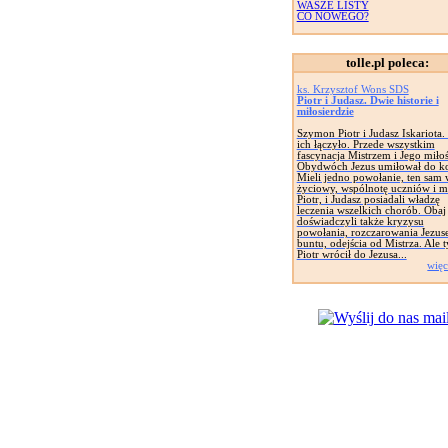
WASZE LISTY
CO NOWEGO?
tolle.pl poleca:
ks. Krzysztof Wons SDS
Piotr i Judasz. Dwie historie i
miłosierdzie
Szymon Piotr i Judasz Iskariota.
ich łączyło. Przede wszystkim
fascynacja Mistrzem i Jego miłoś
Obydwóch Jezus umiłował do k
Mieli jedno powołanie, ten sam
życiowy, wspólnotę uczniów i mi
Piotr, i Judasz posiadali władzę
leczenia wszelkich chorób. Obaj
doświadczyli także kryzysu
powołania, rozczarowania Jezus
buntu, odejścia od Mistrza. Ale 
Piotr wrócił do Jezusa...
więc