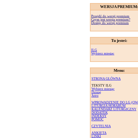
WERSJA PREMIUM
Przejdź do wersji premium
Czym jest wersja premium?
Dostęp do wersji premium
Tu jesteś:
ILG
Wybierz miesiąc
Menu:
STRONA GŁÓWNA
TEKSTY ILG
Wybierz miesiąc
Dzisiaj
Jutro
WPROWADZENIE DO LG (OW
LITURGIA HORARUM
KALENDARZ LITURGICZNY
DODATEK
INDEKSY
POMOC
CZYTELNIA
ANKIETA
LINKI