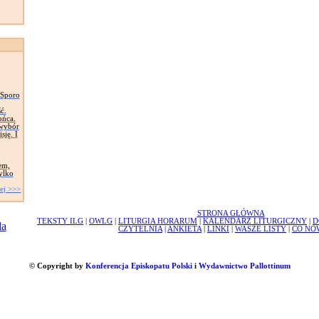
 Sporo
ć.
ońca.
 wybór
sję. I
em,
tylko
ej >>>
STRONA GŁÓWNA
TEKSTY ILG
|
OWLG
|
LITURGIA HORARUM
|
KALENDARZ LITURGICZNY
|
D
CZYTELNIA
|
ANKIETA
|
LINKI
|
WASZE LISTY
|
CO NO
© Copyright by
Konferencja Episkopatu Polski
i
Wydawnictwo Pallottinum