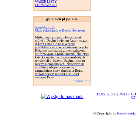
WASZE LISTY
CO NOWEGO?
gloria24.pl poleca:
Jean-Marc Bot
Małe rekolekcje o Duchu Świętym
Mistrz rzeczy niemożliwych - tak
mówi o Duchu Świętym Autor książki.
A któż z nas nie nosi w sercu
projektów czy marzeń niemożliwych?
Któż nie boryka się z niemożliwymi
do rozwiązania problemami? Niniejsza
książka może być formą osobistych
rekolekcji o Bożym Duchu, mistrzu
rzeczy niemożliwych. Nauczysz się
modlitwy objętej gwarancją,
zasmakujesz ciszy słuchania Boga,
doświadczysz radości i czułości
naszego Pana.
więcej >>>
TEKSTY ILG
|
OWLG
|
LI
CZ
© Copyright by
Konferencja 