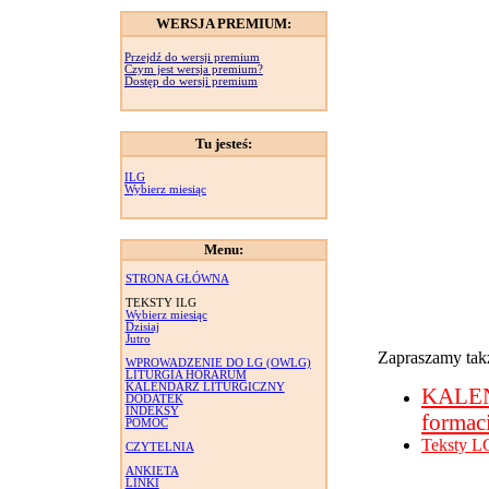
WERSJA PREMIUM:
Przejdź do wersji premium
Czym jest wersja premium?
Dostęp do wersji premium
Tu jesteś:
ILG
Wybierz miesiąc
Menu:
STRONA GŁÓWNA
TEKSTY ILG
Wybierz miesiąc
Dzisiaj
Jutro
Zapraszamy takż
WPROWADZENIE DO LG (OWLG)
LITURGIA HORARUM
KALENDARZ LITURGICZNY
KALE
DODATEK
INDEKSY
formac
POMOC
Teksty L
CZYTELNIA
ANKIETA
LINKI