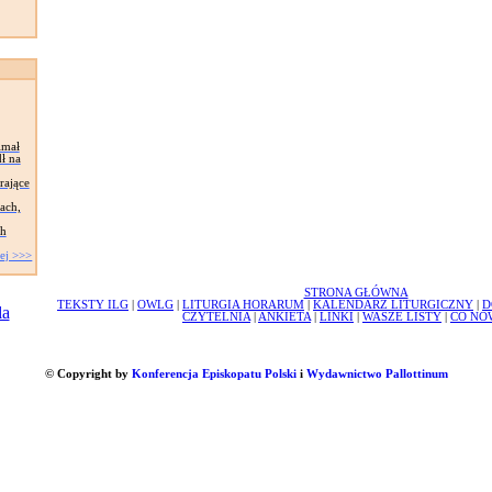
imał
ł na
rające
ach,
ch
ej >>>
STRONA GŁÓWNA
TEKSTY ILG
|
OWLG
|
LITURGIA HORARUM
|
KALENDARZ LITURGICZNY
|
D
CZYTELNIA
|
ANKIETA
|
LINKI
|
WASZE LISTY
|
CO NO
© Copyright by
Konferencja Episkopatu Polski
i
Wydawnictwo Pallottinum