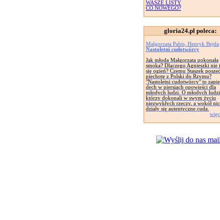
WASZE LISTY
CO NOWEGO?
gloria24.pl poleca:
Małgorzata Pabis, Henryk Bejda
Nastoletni cudotwórcy
Jak młoda Małgorzata pokonała
smoka? Dlaczego Agnieszki nie 
się ogień? Czemu Staszek poszed
piechotę z Polski do Rzymu?
"Nastoletni cudotwórcy" to zapie
dech w piersiach opowieści dla
młodych ludzi. O młodych ludzi
którzy dokonali w swym życiu
niezwykłych rzeczy, a wokół ni
działy się autentyczne cuda.
więc