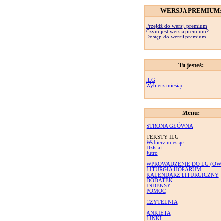
WERSJA PREMIUM
Przejdź do wersji premium
Czym jest wersja premium?
Dostęp do wersji premium
Tu jesteś:
ILG
Wybierz miesiąc
Menu:
STRONA GŁÓWNA
TEKSTY ILG
Wybierz miesiąc
Dzisiaj
Jutro
WPROWADZENIE DO LG (OW
LITURGIA HORARUM
KALENDARZ LITURGICZNY
DODATEK
INDEKSY
POMOC
CZYTELNIA
ANKIETA
LINKI