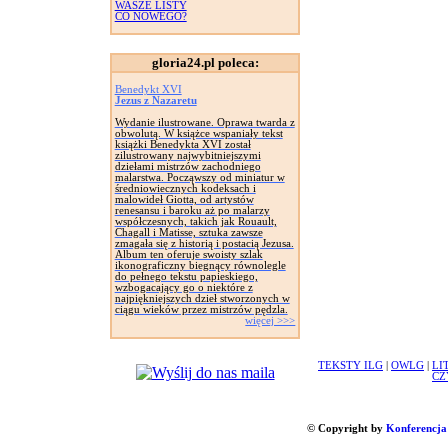
WASZE LISTY
CO NOWEGO?
gloria24.pl poleca:
Benedykt XVI
Jezus z Nazaretu
Wydanie ilustrowane. Oprawa twarda z
obwolutą. W książce wspaniały tekst
książki Benedykta XVI został
zilustrowany najwybitniejszymi
dziełami mistrzów zachodniego
malarstwa. Począwszy od miniatur w
średniowiecznych kodeksach i
malowideł Giotta, od artystów
renesansu i baroku aż po malarzy
współczesnych, takich jak Rouault,
Chagall i Matisse, sztuka zawsze
zmagała się z historią i postacią Jezusa.
Album ten oferuje swoisty szlak
ikonograficzny biegnący równolegle
do pełnego tekstu papieskiego,
wzbogacający go o niektóre z
najpiękniejszych dzieł stworzonych w
ciągu wieków przez mistrzów pędzla.
więcej >>>
TEKSTY ILG
|
OWLG
|
LI
CZ
© Copyright by
Konferencja 