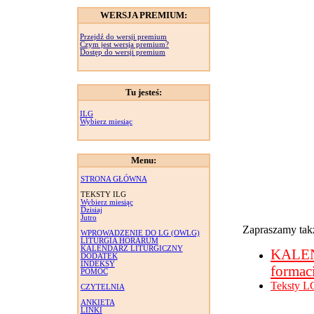
WERSJA PREMIUM:
Przejdź do wersji premium
Czym jest wersja premium?
Dostęp do wersji premium
Tu jesteś:
ILG
Wybierz miesiąc
Menu:
STRONA GŁÓWNA
TEKSTY ILG
Wybierz miesiąc
Dzisiaj
Jutro
Zapraszamy takż
WPROWADZENIE DO LG (OWLG)
LITURGIA HORARUM
KALENDARZ LITURGICZNY
KALE
DODATEK
INDEKSY
formac
POMOC
Teksty L
CZYTELNIA
ANKIETA
LINKI