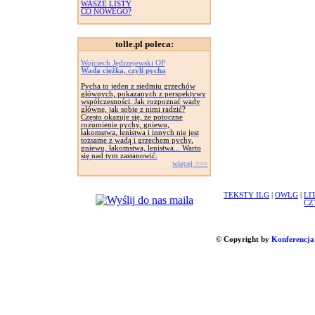
WASZE LISTY
CO NOWEGO?
tolle.pl poleca:
Wojciech Jędrzejewski OP
Wada ciężka, czyli pycha
Pycha to jeden z siedmiu grzechów
głównych, pokazanych z perspektywy
współczesności. Jak rozpoznać wady
główne, jak sobie z nimi radzić?
Często okazuje się, że potoczne
rozumienie pychy, gniewu,
łakomstwa, lenistwa i innych nie jest
tożsame z wadą i grzechem pychy,
gniewu, łakomstwa, lenistwa... Warto
się nad tym zastanowić.
więcej >>>
TEKSTY ILG
|
OWLG
|
LI
CZ
© Copyright by
Konferencja 