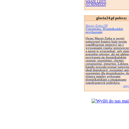
WASZE LISTY
CO NOWEGO?
gloria24.pl poleca:
Maciej Zięba OP
Unanimitas.
Dominikańskie
przykazanie
Ojciec Maciej Zięba w swojej
najnowszej książce każe swoim
współbraciom zmierzyć się z
wyzwaniami czasów ponowocze
a nawet je wyprzedzać, gdy pisz
potrzebie reformy, ale też głębs
przyjrzenia się dominikańskim
cnotom:
unanimitas, claritas,
consonantia, integritas.
Lektura 
książki pozwala poznać najwyżs
ideał demokracji, zrozumieć sen
unanimitas
dla dominikanów, do
różnicę między wyborami
dominikańskimi a zmaganiami
wspołczesnych polityków.
więc