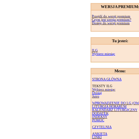
WERSJA PREMIUM
Przejdź do wersji premium
Czym jest wersja premium?
Dostęp do wersji premium
Tu jesteś:
ILG
Wybierz miesiąc
Menu:
STRONA GŁÓWNA
TEKSTY ILG
Wybierz miesiąc
Dzisiaj
Jutro
WPROWADZENIE DO LG (OW
LITURGIA HORARUM
KALENDARZ LITURGICZNY
DODATEK
INDEKSY
POMOC
CZYTELNIA
ANKIETA
LINKI