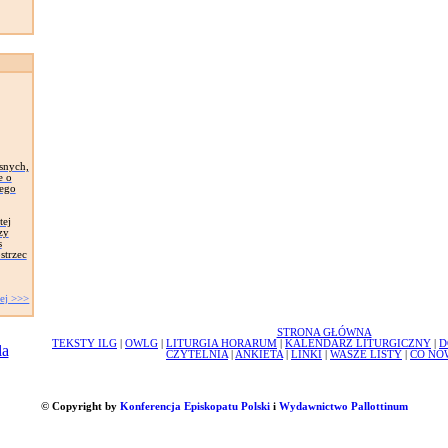
snych,
e o
zego
tej
zy
s
strzec
ej >>>
STRONA GŁÓWNA
TEKSTY ILG
|
OWLG
|
LITURGIA HORARUM
|
KALENDARZ LITURGICZNY
|
D
CZYTELNIA
|
ANKIETA
|
LINKI
|
WASZE LISTY
|
CO NO
© Copyright by
Konferencja Episkopatu Polski
i
Wydawnictwo Pallottinum