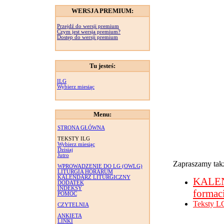
WERSJA PREMIUM:
Przejdź do wersji premium
Czym jest wersja premium?
Dostęp do wersji premium
Tu jesteś:
ILG
Wybierz miesiąc
Menu:
STRONA GŁÓWNA
TEKSTY ILG
Wybierz miesiąc
Dzisiaj
Jutro
Zapraszamy takż
WPROWADZENIE DO LG (OWLG)
LITURGIA HORARUM
KALENDARZ LITURGICZNY
KALE
DODATEK
INDEKSY
formac
POMOC
Teksty L
CZYTELNIA
ANKIETA
LINKI