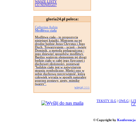
WASZE LISTY
CO NOWEGO?
gloria24.pl poleca:
Catherine Aubin
Modlitwa ciała
Modlitwa ciała - to propozycja
niniejszej książki. Mistrzem na tej
drodze będzie Jezus Chrystus i Jego
Duch. Towarzyszem - uczeń - święty
Dominik, a metodą pedagogiczną -
jego dziewięć sposobów modlitwy.
Bardzo ważnym elementem tej drogi
będzie ciało w całej jego fizycznej i
duchowej złożoności, ponieważ
"ludzkie ciało jest w najwyższym
stopniu symboliczne. Mieści ono w
sobie duchową rzeczywistość, którą
człowiek wyraża w sposób naturalny
poprzez postawy, gesty, mimikę
twarzy".
więcej >>>
TEKSTY ILG
|
OWLG
|
LI
CZ
© Copyright by
Konferencja 