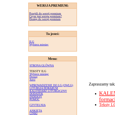
WERSJA PREMIUM:
Przejdź do wersji premium
Czym jest wersja premium?
Dostęp do wersji premium
Tu jesteś:
ILG
Wybierz miesiąc
Menu:
STRONA GŁÓWNA
TEKSTY ILG
Wybierz miesiąc
Dzisiaj
Jutro
Zapraszamy takż
WPROWADZENIE DO LG (OWLG)
LITURGIA HORARUM
KALENDARZ LITURGICZNY
KALE
DODATEK
INDEKSY
formac
POMOC
Teksty L
CZYTELNIA
ANKIETA
LINKI