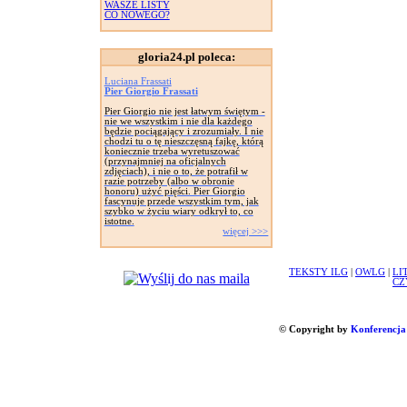
WASZE LISTY
CO NOWEGO?
gloria24.pl poleca:
Luciana Frassati
Pier Giorgio Frassati
Pier Giorgio nie jest łatwym świętym -
nie we wszystkim i nie dla każdego
będzie pociągający i zrozumiały. I nie
chodzi tu o tę nieszczęsną fajkę, którą
koniecznie trzeba wyretuszować
(przynajmniej na oficjalnych
zdjęciach), i nie o to, że potrafił w
razie potrzeby (albo w obronie
honoru) użyć pięści. Pier Giorgio
fascynuje przede wszystkim tym, jak
szybko w życiu wiary odkrył to, co
istotne.
więcej >>>
TEKSTY ILG
|
OWLG
|
LI
CZ
© Copyright by
Konferencja 