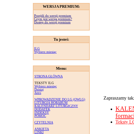
WERSJA PREMIUM:
Przejdź do wersji premium
Czym jest wersja premium?
Dostęp do wersji premium
Tu jesteś:
ILG
Wybierz miesiąc
Menu:
STRONA GŁÓWNA
TEKSTY ILG
Wybierz miesiąc
Dzisiaj
Jutro
Zapraszamy takż
WPROWADZENIE DO LG (OWLG)
LITURGIA HORARUM
KALENDARZ LITURGICZNY
KALE
DODATEK
INDEKSY
formac
POMOC
Teksty L
CZYTELNIA
ANKIETA
LINKI