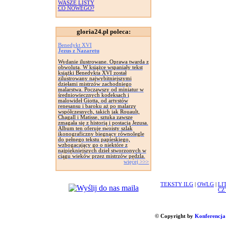
WASZE LISTY
CO NOWEGO?
gloria24.pl poleca:
Benedykt XVI
Jezus z Nazaretu
Wydanie ilustrowane. Oprawa twarda z
obwolutą. W książce wspaniały tekst
książki Benedykta XVI został
zilustrowany najwybitniejszymi
dziełami mistrzów zachodniego
malarstwa. Począwszy od miniatur w
średniowiecznych kodeksach i
malowideł Giotta, od artystów
renesansu i baroku aż po malarzy
współczesnych, takich jak Rouault,
Chagall i Matisse, sztuka zawsze
zmagała się z historią i postacią Jezusa.
Album ten oferuje swoisty szlak
ikonograficzny biegnący równolegle
do pełnego tekstu papieskiego,
wzbogacający go o niektóre z
najpiękniejszych dzieł stworzonych w
ciągu wieków przez mistrzów pędzla.
więcej >>>
TEKSTY ILG
|
OWLG
|
LI
CZ
© Copyright by
Konferencja 