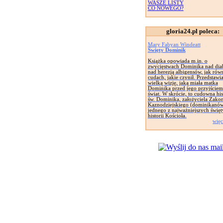
WASZE LISTY
CO NOWEGO?
gloria24.pl poleca:
Mary Fabyan Windeatt
Święty Dominik
Książka opowiada m.in. o
zwycięstwach Dominika nad dia
nad herezją albigensów, jak rów
cudach, jakie czynił. Przedstawi
wielką wizję, jaką miała matka
Dominika przed jego przyjściem
świat. W skrócie, to cudowna his
św. Dominika, założyciela Zako
Kaznodziejskiego (dominikanów
jednego z najważniejszych świę
historii Kościoła.
więc