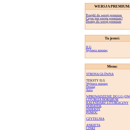
WERSJA PREMIUM
Przejdź do wersji premium
Czym jest wersja premium?
Dostęp do wersji premium
Tu jesteś:
ILG
Wybierz miesiąc
Menu:
STRONA GŁÓWNA
TEKSTY ILG
Wybierz miesiąc
Dzisiaj
Jutro
WPROWADZENIE DO LG (OW
LITURGIA HORARUM
KALENDARZ LITURGICZNY
DODATEK
INDEKSY
POMOC
CZYTELNIA
ANKIETA
LINKI