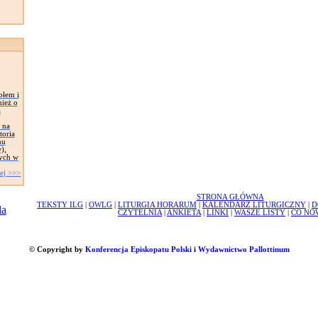
błem i
nież o
a
 na
toria
nu
),
tych w
ej >>>
STRONA GŁÓWNA
TEKSTY ILG
|
OWLG
|
LITURGIA HORARUM
|
KALENDARZ LITURGICZNY
|
D
CZYTELNIA
|
ANKIETA
|
LINKI
|
WASZE LISTY
|
CO NO
© Copyright by
Konferencja Episkopatu Polski
i
Wydawnictwo Pallottinum