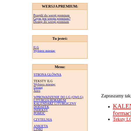
WERSJA PREMIUM:
Przejdź do wersji premium
Czym jest wersja premium?
Dostęp do wersji premium
Tu jesteś:
ILG
Wybierz miesiąc
Menu:
STRONA GŁÓWNA
TEKSTY ILG
Wybierz miesiąc
Dzisiaj
Jutro
Zapraszamy takż
WPROWADZENIE DO LG (OWLG)
LITURGIA HORARUM
KALENDARZ LITURGICZNY
KALE
DODATEK
INDEKSY
formac
POMOC
Teksty L
CZYTELNIA
ANKIETA
LINKI