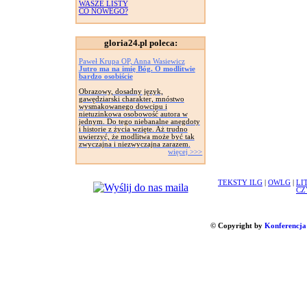
WASZE LISTY
CO NOWEGO?
gloria24.pl poleca:
Paweł Krupa OP, Anna Wasiewicz
Jutro ma na imię Bóg. O modlitwie
bardzo osobiście
Obrazowy, dosadny język,
gawędziarski charakter, mnóstwo
wysmakowanego dowcipu i
nietuzinkowa osobowość autora w
jednym. Do tego niebanalne anegdoty
i historie z życia wzięte. Aż trudno
uwierzyć, że modlitwa może być tak
zwyczajna i niezwyczajna zarazem.
więcej >>>
TEKSTY ILG
|
OWLG
|
LI
CZ
© Copyright by
Konferencja 