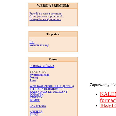
WERSJA PREMIUM:
Przejdź do wersji premium
Czym jest wersja premium?
Dostęp do wersji premium
Tu jesteś:
ILG
Wybierz miesiąc
Menu:
STRONA GŁÓWNA
TEKSTY ILG
Wybierz miesiąc
Dzisiaj
Jutro
Zapraszamy takż
WPROWADZENIE DO LG (OWLG)
LITURGIA HORARUM
KALENDARZ LITURGICZNY
KALE
DODATEK
INDEKSY
formac
POMOC
Teksty L
CZYTELNIA
ANKIETA
LINKI