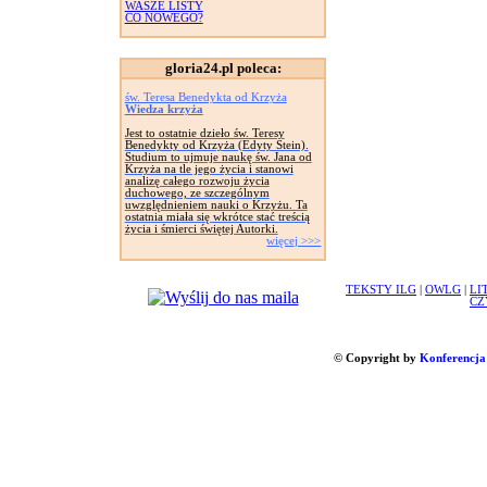
WASZE LISTY
CO NOWEGO?
gloria24.pl poleca:
św. Teresa Benedykta od Krzyża
Wiedza krzyża
Jest to ostatnie dzieło św. Teresy
Benedykty od Krzyża (Edyty Stein).
Studium to ujmuje naukę św. Jana od
Krzyża na tle jego życia i stanowi
analizę całego rozwoju życia
duchowego, ze szczególnym
uwzględnieniem nauki o Krzyżu. Ta
ostatnia miała się wkrótce stać treścią
życia i śmierci świętej Autorki.
więcej >>>
TEKSTY ILG
|
OWLG
|
LI
CZ
© Copyright by
Konferencja 