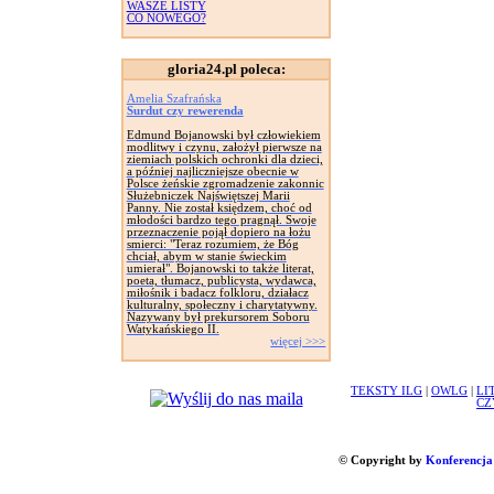
WASZE LISTY
CO NOWEGO?
gloria24.pl poleca:
Amelia Szafrańska
Surdut czy rewerenda
Edmund Bojanowski był człowiekiem
modlitwy i czynu, założył pierwsze na
ziemiach polskich ochronki dla dzieci,
a później najliczniejsze obecnie w
Polsce żeńskie zgromadzenie zakonnic
Służebniczek Najświętszej Marii
Panny. Nie został księdzem, choć od
młodości bardzo tego pragnął. Swoje
przeznaczenie pojął dopiero na łożu
smierci: "Teraz rozumiem, że Bóg
chciał, abym w stanie świeckim
umierał". Bojanowski to także literat,
poeta, tłumacz, publicysta, wydawca,
miłośnik i badacz folkloru, działacz
kulturalny, społeczny i charytatywny.
Nazywany był prekursorem Soboru
Watykańskiego II.
więcej >>>
TEKSTY ILG
|
OWLG
|
LI
CZ
© Copyright by
Konferencja 