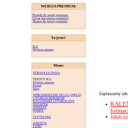
WERSJA PREMIUM:
Przejdź do wersji premium
Czym jest wersja premium?
Dostęp do wersji premium
Tu jesteś:
ILG
Wybierz miesiąc
Menu:
STRONA GŁÓWNA
TEKSTY ILG
Wybierz miesiąc
Dzisiaj
Jutro
Zapraszamy takż
WPROWADZENIE DO LG (OWLG)
LITURGIA HORARUM
KALENDARZ LITURGICZNY
KALE
DODATEK
INDEKSY
formac
POMOC
Teksty L
CZYTELNIA
ANKIETA
LINKI