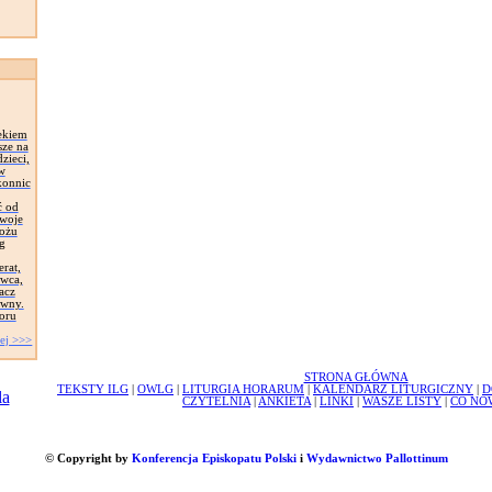
ekiem
sze na
zieci,
 w
konnic
ć od
Swoje
łożu
g
erat,
awca,
acz
ywny.
oru
ej >>>
STRONA GŁÓWNA
TEKSTY ILG
|
OWLG
|
LITURGIA HORARUM
|
KALENDARZ LITURGICZNY
|
D
CZYTELNIA
|
ANKIETA
|
LINKI
|
WASZE LISTY
|
CO NO
© Copyright by
Konferencja Episkopatu Polski
i
Wydawnictwo Pallottinum