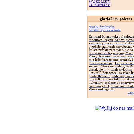
WASZE LISTY
CO NOWEGO?
gloria24.pl poleca:
Amelia Szafrańska
Surdut czy rewerenda
Edmund Bojanowski był człowi
modlitwy i czynu, założył pierw
ziemiach polskich ochronki dla d
a później najliczniejsze obecnie
Polsce żeńskie zgromadzenie za
Służebniczek Najświętszej Marii
Panny. Nie został księdzem, cho
młodości bardzo tego pragnął. 
przeznaczenie pojął dopiero na 
smierci: "Teraz rozumiem, że Bó
chciał, abym w stanie świeckim
umierał". Bojanowski to także lit
poeta, tłumacz, publicysta, wyd
miłośnik i badacz folkloru, dział
kulturalny, społeczny i charytat
Nazywany był prekursorem Sob
Watykańskiego II.
więc