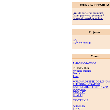
WERSJA PREMIUM
Przejdź do wersji premium
Czym jest wersja premium?
Dostęp do wersji premium
Tu jesteś:
ILG
Wybierz miesiąc
Menu:
STRONA GŁÓWNA
TEKSTY ILG
Wybierz miesiąc
Dzisiaj
Jutro
WPROWADZENIE DO LG (OW
LITURGIA HORARUM
KALENDARZ LITURGICZNY
DODATEK
INDEKSY
POMOC
CZYTELNIA
ANKIETA
LINKI