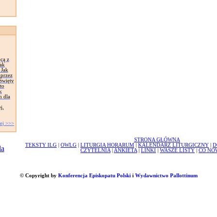
cą z
ak
 Jak
 przez
Święty
to
k
h dla
j,
ej >>>
STRONA GŁÓWNA
TEKSTY ILG
|
OWLG
|
LITURGIA HORARUM
|
KALENDARZ LITURGICZNY
|
D
CZYTELNIA
|
ANKIETA
|
LINKI
|
WASZE LISTY
|
CO NO
© Copyright by
Konferencja Episkopatu Polski
i
Wydawnictwo Pallottinum