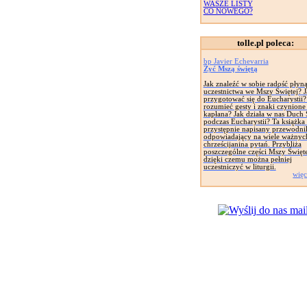
WASZE LISTY
CO NOWEGO?
tolle.pl poleca:
bp Javier Echevarria
Żyć Mszą świętą
Jak znaleźć w sobie radość płyną
uczestnictwa we Mszy Świętej? J
przygotować się do Eucharystii?
rozumieć gesty i znaki czynione
kapłana? Jak działa w nas Duch 
podczas Eucharystii? Ta książka 
przystępnie napisany przewodni
odpowiadający na wiele ważnyc
chrześcijanina pytań. Przybliża
poszczególne części Mszy Święte
dzięki czemu można pełniej
uczestniczyć w liturgii.
więc