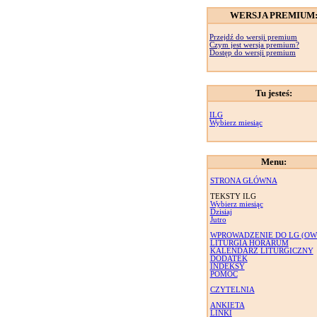
WERSJA PREMIUM
Przejdź do wersji premium
Czym jest wersja premium?
Dostęp do wersji premium
Tu jesteś:
ILG
Wybierz miesiąc
Menu:
STRONA GŁÓWNA
TEKSTY ILG
Wybierz miesiąc
Dzisiaj
Jutro
WPROWADZENIE DO LG (OW
LITURGIA HORARUM
KALENDARZ LITURGICZNY
DODATEK
INDEKSY
POMOC
CZYTELNIA
ANKIETA
LINKI