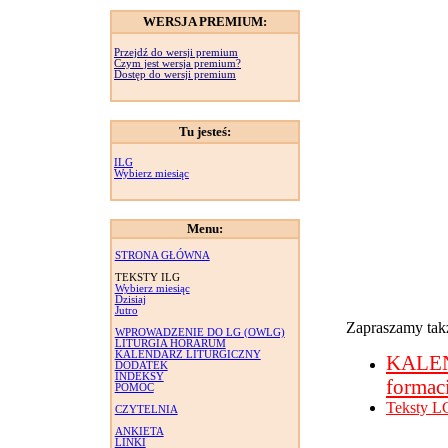
WERSJA PREMIUM:
Przejdź do wersji premium
Czym jest wersja premium?
Dostęp do wersji premium
Tu jesteś:
ILG
Wybierz miesiąc
Menu:
STRONA GŁÓWNA
TEKSTY ILG
Wybierz miesiąc
Dzisiaj
Jutro
Zapraszamy takż
WPROWADZENIE DO LG (OWLG)
LITURGIA HORARUM
KALENDARZ LITURGICZNY
KALE
DODATEK
INDEKSY
formac
POMOC
Teksty L
CZYTELNIA
ANKIETA
LINKI