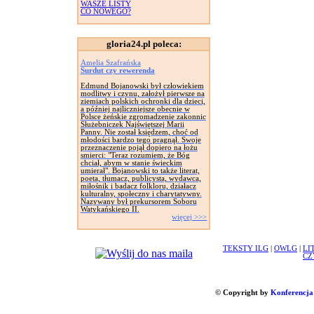
WASZE LISTY
CO NOWEGO?
gloria24.pl poleca:
Amelia Szafrańska
Surdut czy rewerenda
Edmund Bojanowski był człowiekiem
modlitwy i czynu, założył pierwsze na
ziemiach polskich ochronki dla dzieci,
a później najliczniejsze obecnie w
Polsce żeńskie zgromadzenie zakonnic
Służebniczek Najświętszej Marii
Panny. Nie został księdzem, choć od
młodości bardzo tego pragnął. Swoje
przeznaczenie pojął dopiero na łożu
smierci: "Teraz rozumiem, że Bóg
chciał, abym w stanie świeckim
umierał". Bojanowski to także literat,
poeta, tłumacz, publicysta, wydawca,
miłośnik i badacz folkloru, działacz
kulturalny, społeczny i charytatywny.
Nazywany był prekursorem Soboru
Watykańskiego II.
więcej >>>
TEKSTY ILG
|
OWLG
|
LI
CZ
© Copyright by
Konferencja 