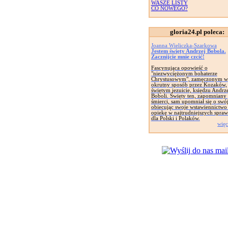
WASZE LISTY
CO NOWEGO?
gloria24.pl poleca:
Joanna Wieliczka-Szarkowa
Jestem święty Andrzej Bobola.
Zacznijcie mnie czcić!
Fascynująca opowieść o
"niezwyciężonym bohaterze
Chrystusowym", zamęczonym w
okrutny sposób przez Kozaków,
świętym jezuicie, księdzu Andrz
Boboli. Święty ten, zapomniany
śmierci, sam upomniał się o swój
obiecując swoje wstawiennictwo 
opiekę w najtrudniejszych spra
dla Polski i Polaków.
więc