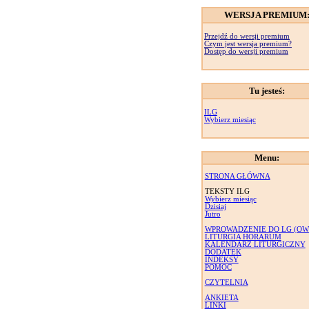
WERSJA PREMIUM
Przejdź do wersji premium
Czym jest wersja premium?
Dostęp do wersji premium
Tu jesteś:
ILG
Wybierz miesiąc
Menu:
STRONA GŁÓWNA
TEKSTY ILG
Wybierz miesiąc
Dzisiaj
Jutro
WPROWADZENIE DO LG (OW
LITURGIA HORARUM
KALENDARZ LITURGICZNY
DODATEK
INDEKSY
POMOC
CZYTELNIA
ANKIETA
LINKI