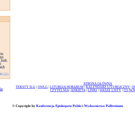
eju
 po
 kult,
i
wach
ej >>>
STRONA GŁÓWNA
TEKSTY ILG
|
OWLG
|
LITURGIA HORARUM
|
KALENDARZ LITURGICZNY
|
D
CZYTELNIA
|
ANKIETA
|
LINKI
|
WASZE LISTY
|
CO NO
© Copyright by
Konferencja Episkopatu Polski
i
Wydawnictwo Pallottinum