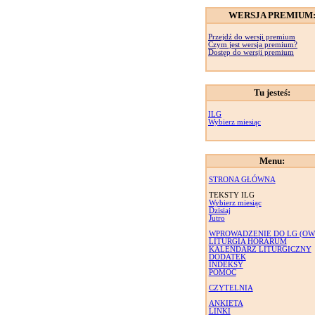
WERSJA PREMIUM
Przejdź do wersji premium
Czym jest wersja premium?
Dostęp do wersji premium
Tu jesteś:
ILG
Wybierz miesiąc
Menu:
STRONA GŁÓWNA
TEKSTY ILG
Wybierz miesiąc
Dzisiaj
Jutro
WPROWADZENIE DO LG (OW
LITURGIA HORARUM
KALENDARZ LITURGICZNY
DODATEK
INDEKSY
POMOC
CZYTELNIA
ANKIETA
LINKI