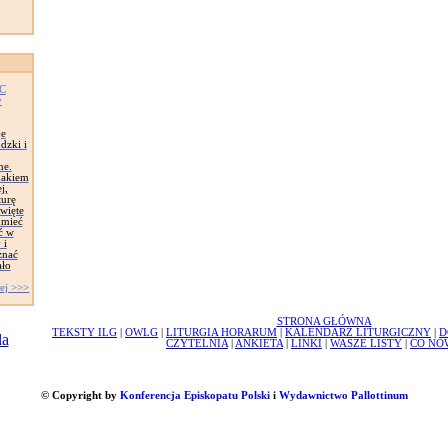
AC
y
je
dzki i
ne.
znakiem
j,
turę
więte
umieć
ć w
 i
znać
ało
ej >>>
STRONA GŁÓWNA
TEKSTY ILG
|
OWLG
|
LITURGIA HORARUM
|
KALENDARZ LITURGICZNY
|
D
CZYTELNIA
|
ANKIETA
|
LINKI
|
WASZE LISTY
|
CO NO
© Copyright by
Konferencja Episkopatu Polski
i
Wydawnictwo Pallottinum