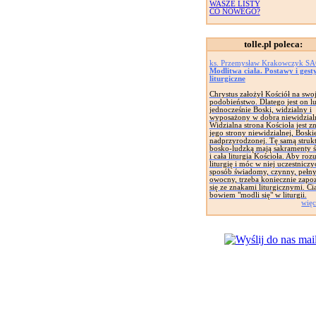
WASZE LISTY
CO NOWEGO?
tolle.pl poleca:
ks. Przemysław Krakowczyk S
Modlitwa ciała. Postawy i gest
liturgiczne
Chrystus założył Kościół na swo
podobieństwo. Dlatego jest on lu
jednocześnie Boski, widzialny i
wyposażony w dobra niewidzial
Widzialna strona Kościoła jest 
jego strony niewidzialnej, Boskie
nadprzyrodzonej. Tę samą struk
bosko-ludzką mają sakramenty ś
i cała liturgia Kościoła. Aby roz
liturgię i móc w niej uczestniczy
sposób świadomy, czynny, pełny
owocny, trzeba koniecznie zapo
się ze znakami liturgicznymi. Ci
bowiem "modli się" w liturgii.
więc