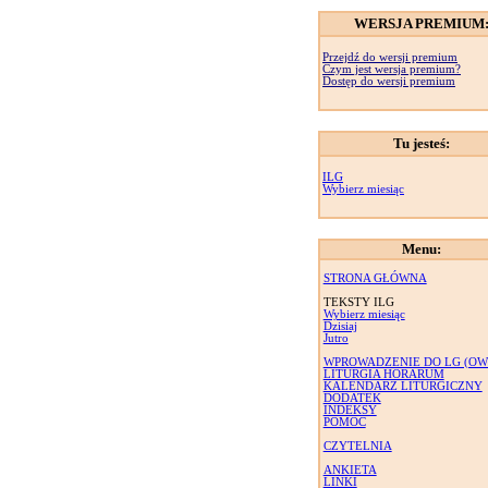
WERSJA PREMIUM
Przejdź do wersji premium
Czym jest wersja premium?
Dostęp do wersji premium
Tu jesteś:
ILG
Wybierz miesiąc
Menu:
STRONA GŁÓWNA
TEKSTY ILG
Wybierz miesiąc
Dzisiaj
Jutro
WPROWADZENIE DO LG (OW
LITURGIA HORARUM
KALENDARZ LITURGICZNY
DODATEK
INDEKSY
POMOC
CZYTELNIA
ANKIETA
LINKI