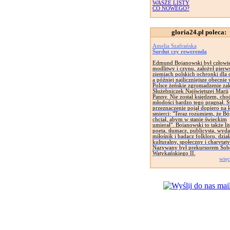
WASZE LISTY
CO NOWEGO?
gloria24.pl poleca:
Amelia Szafrańska
Surdut czy rewerenda
Edmund Bojanowski był człowi
modlitwy i czynu, założył pierw
ziemiach polskich ochronki dla d
a później najliczniejsze obecnie
Polsce żeńskie zgromadzenie za
Służebniczek Najświętszej Marii
Panny. Nie został księdzem, cho
młodości bardzo tego pragnął. 
przeznaczenie pojął dopiero na 
smierci: "Teraz rozumiem, że Bó
chciał, abym w stanie świeckim
umierał". Bojanowski to także lit
poeta, tłumacz, publicysta, wyd
miłośnik i badacz folkloru, dział
kulturalny, społeczny i charytat
Nazywany był prekursorem Sob
Watykańskiego II.
więc