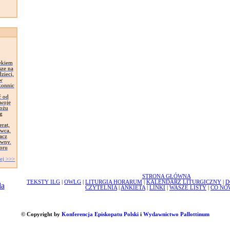
ekiem
sze na
zieci,
 w
konnic
ć od
Swoje
łożu
g
erat,
awca,
acz
ywny.
oru
ej >>>
STRONA GŁÓWNA
TEKSTY ILG
|
OWLG
|
LITURGIA HORARUM
|
KALENDARZ LITURGICZNY
|
D
CZYTELNIA
|
ANKIETA
|
LINKI
|
WASZE LISTY
|
CO NO
© Copyright by
Konferencja Episkopatu Polski
i
Wydawnictwo Pallottinum