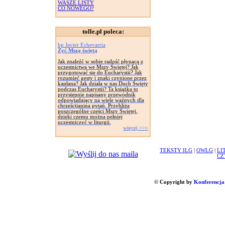
WASZE LISTY
CO NOWEGO?
tolle.pl poleca:
bp Javier Echevarria
Żyć Mszą świętą
Jak znaleźć w sobie radość płynącą z
uczestnictwa we Mszy Świętej? Jak
przygotować się do Eucharystii? Jak
rozumieć gesty i znaki czynione przez
kapłana? Jak działa w nas Duch Święty
podczas Eucharystii? Ta książka to
przystępnie napisany przewodnik
odpowiadający na wiele ważnych dla
chrześcijanina pytań. Przybliża
poszczególne części Mszy Świętej,
dzięki czemu można pełniej
uczestniczyć w liturgii.
więcej >>>
TEKSTY ILG
|
OWLG
|
LI
CZ
© Copyright by
Konferencja 