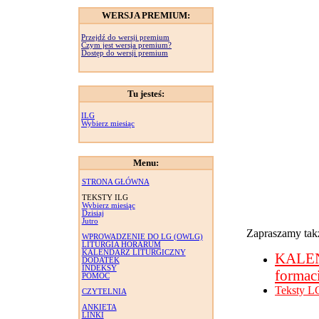
WERSJA PREMIUM:
Przejdź do wersji premium
Czym jest wersja premium?
Dostęp do wersji premium
Tu jesteś:
ILG
Wybierz miesiąc
Menu:
STRONA GŁÓWNA
TEKSTY ILG
Wybierz miesiąc
Dzisiaj
Jutro
Zapraszamy takż
WPROWADZENIE DO LG (OWLG)
LITURGIA HORARUM
KALENDARZ LITURGICZNY
KALE
DODATEK
INDEKSY
formac
POMOC
Teksty L
CZYTELNIA
ANKIETA
LINKI