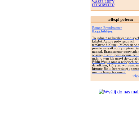
WASZE LISTY
CO NOWEGO?
tolle.pl poleca:
Roman Brandstaetter
Krąg biblijny
To jedna z najbardziej osobistyc
książek Autora poświęconych
tematyce biblijnej. Mieści się w 
prawie wszystko, czym pisarz żył
napisał. Brandstaetter opowiada 
własnej historii poznawania Bibli
m.in. o tym jak uczył się czytać 
Biblii Wujka oraz o relacjach z
dziadkiem, który go wprowadza
historie Biblii hebrajskiej i pozo
mu duchowy testament.
więc