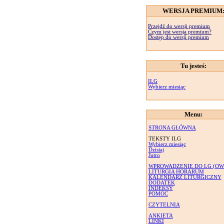
WERSJA PREMIUM
Przejdź do wersji premium
Czym jest wersja premium?
Dostęp do wersji premium
Tu jesteś:
ILG
Wybierz miesiąc
Menu:
STRONA GŁÓWNA
TEKSTY ILG
Wybierz miesiąc
Dzisiaj
Jutro
WPROWADZENIE DO LG (OW
LITURGIA HORARUM
KALENDARZ LITURGICZNY
DODATEK
INDEKSY
POMOC
CZYTELNIA
ANKIETA
LINKI