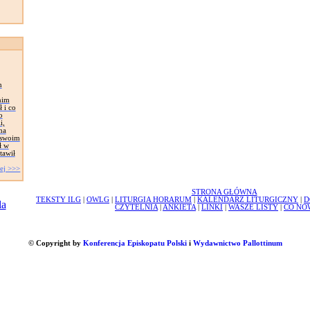
h
nim
 i co
o
i,
na
e swoim
ł w
stawił
ej >>>
STRONA GŁÓWNA
TEKSTY ILG
|
OWLG
|
LITURGIA HORARUM
|
KALENDARZ LITURGICZNY
|
D
CZYTELNIA
|
ANKIETA
|
LINKI
|
WASZE LISTY
|
CO NO
© Copyright by
Konferencja Episkopatu Polski
i
Wydawnictwo Pallottinum